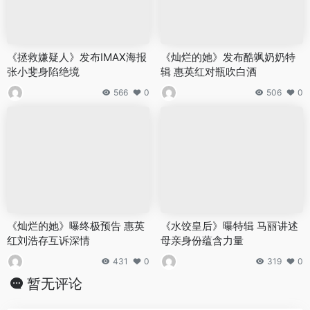
《拯救嫌疑人》发布IMAX海报
《灿烂的她》发布酷飒奶奶特
张小斐身陷绝境
辑 惠英红对瓶吹白酒
566
0
506
0
《灿烂的她》曝终极预告 惠英
《水饺皇后》曝特辑 马丽讲述
红刘浩存互诉深情
母亲身份蕴含力量
431
0
319
0
暂无评论