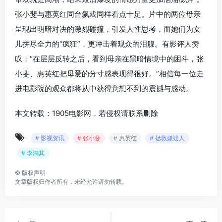
张小斐与惠英红同台飙戏同样看点十足。片中的两位母亲
呈现出明暗对决的激烈碰撞，引发人性思考，而她们为女
儿拼尽全力的“疯狂”，更冲击着观众的泪腺。有影评人赞
叹：“在层层反转之后，看到母亲在黑暗情境中的困斗，张
小斐、惠英红把母爱的分寸感表现得很好。”相信每一位走
进电影院的观众都将从中获得意想不到的震撼与感动。
本文转载：1905电影网，若侵权请联系删除
# 影视资讯
# 张小斐
# 惠英红
# 拯救嫌疑人
# 李鸿其
©
版权声明
文章版权归作者所有，未经允许请勿转载。