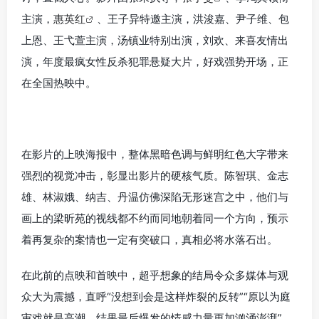
主演，
惠英红
、王子异特邀主演，洪浚嘉、尹子维、包
上恩、王弋萱主演，汤镇业特别出演，刘欢、来喜友情出
演，年度最疯女性反杀犯罪悬疑大片，好戏强势开场，正
在全国热映中。
在影片的上映海报中，整体黑暗色调与鲜明红色大字带来
强烈的视觉冲击，彰显出影片的硬核气质。陈智琪、金志
雄、林淑娥、纳吉、丹温仿佛深陷无形迷宫之中，他们与
画上的梁昕苑的视线都不约而同地朝着同一个方向，预示
着再复杂的案情也一定有突破口，真相必将水落石出。
在此前的点映和首映中，超乎想象的结局令众多媒体与观
众大为震撼，直呼“没想到会是这样炸裂的反转”“原以为庭
审戏就是高潮，结果最后爆发的情感力量更加汹涌澎湃”。