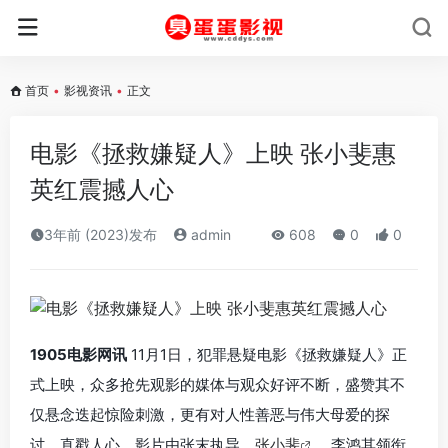
首页
•
影视资讯
•
正文
电影《拯救嫌疑人》上映 张小斐惠
英红震撼人心
3年前 (2023)发布
admin
608
0
0
1905电影网讯
11月1日，犯罪悬疑电影《拯救嫌疑人》正
式上映，众多抢先观影的媒体与观众好评不断，盛赞其不
仅悬念迭起惊险刺激，更有对人性善恶与伟大母爱的探
讨，直戳人心。影片由张末执导，
张小斐
、李鸿其领衔