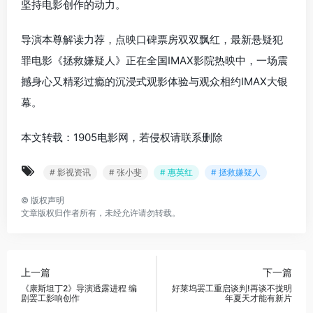
坚持电影创作的动力。
导演本尊解读力荐，点映口碑票房双双飘红，最新悬疑犯
罪电影《拯救嫌疑人》正在全国IMAX影院热映中，一场震
撼身心又精彩过瘾的沉浸式观影体验与观众相约IMAX大银
幕。
本文转载：1905电影网，若侵权请联系删除
# 影视资讯
# 张小斐
# 惠英红
# 拯救嫌疑人
©
版权声明
文章版权归作者所有，未经允许请勿转载。
上一篇
下一篇
《康斯坦丁2》导演透露进程 编
好莱坞罢工重启谈判!再谈不拢明
剧罢工影响创作
年夏天才能有新片