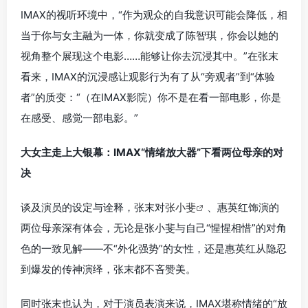
IMAX的视听环境中，“作为观众的自我意识可能会降低，相
当于你与女主融为一体，你就变成了陈智琪，你会以她的
视角整个展现这个电影……能够让你去沉浸其中。”在张末
看来，IMAX的沉浸感让观影行为有了从“旁观者”到“体验
者”的质变：“（在IMAX影院）你不是在看一部电影，你是
在感受、感觉一部电影。”
大女主走上大银幕：IMAX“情绪放大器”下看两位母亲的对
决
谈及演员的设定与诠释，张末对
张小斐
、惠英红饰演的
两位母亲深有体会，无论是张小斐与自己“惺惺相惜”的对角
色的一致见解——不“外化强势”的女性，还是惠英红从隐忍
到爆发的传神演绎，张末都不吝赞美。
同时张末也认为，对于演员表演来说，IMAX堪称情绪的“放