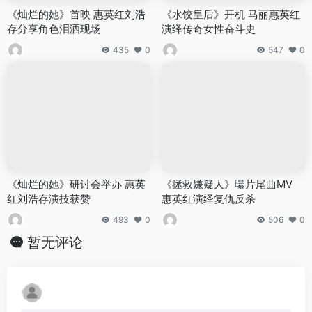
《灿烂的她》首映 惠英红刘浩
《水饺皇后》开机 马丽惠英红
存分享角色泪洒现场
演绎传奇女性奋斗史
435
0
547
0
《灿烂的她》研讨会举办 惠英
《拯救嫌疑人》曝片尾曲MV
红刘浩存演技获赞
惠英红演绎复仇反杀
493
0
506
0
暂无评论