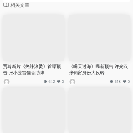
相关文章
贾玲新片《热辣滚烫》首曝预
《瞒天过海》曝新预告 许光汉
告 张小斐雷佳音助阵
张钧甯身份大反转
642
0
513
0