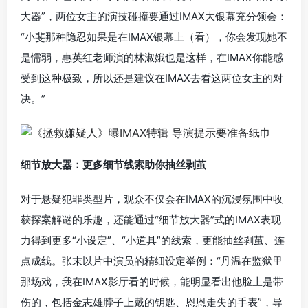
大器”，两位女主的演技碰撞要通过IMAX大银幕充分领会：
“小斐那种隐忍如果是在IMAX银幕上（看），你会发现她不
是懦弱，惠英红老师演的林淑娥也是这样，在IMAX你能感
受到这种极致，所以还是建议在IMAX去看这两位女主的对
决。”
细节放大器：更多细节线索助你抽丝剥茧
对于悬疑犯罪类型片，观众不仅会在IMAX的沉浸氛围中收
获探案解谜的乐趣，还能通过“细节放大器”式的IMAX表现
力得到更多“小设定”、“小道具”的线索，更能抽丝剥茧、连
点成线。张末以片中演员的精细设定举例：“丹温在监狱里
那场戏，我在IMAX影厅看的时候，能明显看出他脸上是带
伤的，包括金志雄脖子上戴的钥匙、恩恩走失的手表”，导