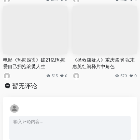
电影《热辣滚烫》破21亿!热辣
《拯救嫌疑人》重庆路演 张末
爱自己拥抱滚烫人生
惠英红阐释片中角色
515
0
573
0
暂无评论