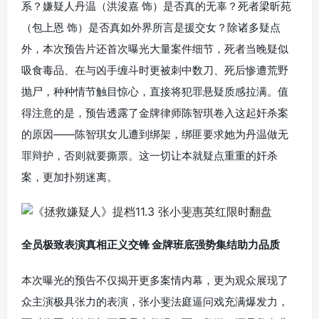
系？嫌疑人丹温（洪浚嘉 饰）是否真的无辜？死者梁昕苑
（包上恩 饰）是否真如外界所言是援交女？除诸多疑点
外，本次预告片还首次曝光大量案件细节，死者当晚疑似
吸食毒品、在与凶手缠斗时更被刺中数刀、死后惨遭荒野
抛尸，种种情节触目惊心，直接将犯罪悬疑质感拉满。值
得注意的是，预告透露了金牌律师陈智琪卷入这起奸杀案
的原因——陈智琪女儿遭到绑架，绑匪要求她为丹温做无
罪辩护，否则就要撕票。这一切让本就疑点重重的奸杀
案，更加扑朔迷离。
全员极致表演真相正义交锋 金牌班底强势集结助力品质
本次曝光的预告不仅揭开更多案情内幕，更为观众展现了
众主演极具张力的表演，张小斐法庭逼问戏充满爆发力，