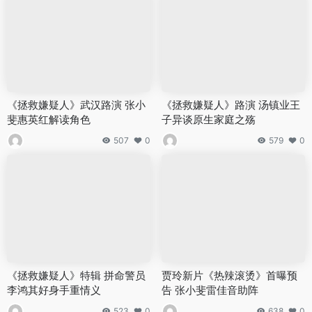
《拯救嫌疑人》武汉路演 张小
《拯救嫌疑人》路演 汤镇业王
斐惠英红解读角色
子异谈原生家庭之殇
507
0
579
0
《拯救嫌疑人》特辑 拼命警员
贾玲新片《热辣滚烫》首曝预
李鸿其好身手重情义
告 张小斐雷佳音助阵
523
0
638
0