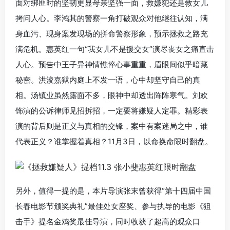
面对绑匪时的坚韧更显母亲坚强一面，救嫌犯还是救女儿
拷问人心。李鸿其的警察一角打破观众对他继往认知，满
身血污、现身案发现场的拼命警察形象，预示拯救之路充
满危机。惠英红一句“我女儿不是援交女”演尽丧女之痛直击
人心。预告中王子异神情憔悴心事重重，眉眼间似乎暗藏
秘密。洪浚嘉狱内庭上不发一语，心中却坚守自己的真
相。汤镇业虽然露面不多，眼神中却透出阵阵寒气。刘欢
饰演的公诉律师见招拆招，一定要将嫌疑人定罪。精彩表
演的背后则是正义与真相的交锋，案中有案迷局之中，谁
代表正义？谁掌握着真相？11月3日，以命换命限时翻盘。
另外，值得一提的是，本片导演张末曾获得“第十四届中国
长春电影节颁奖典礼”最佳处女座奖、参与执导的电影《狙
击手》提名金鸡奖最佳导演，同时收获了超高的观众口