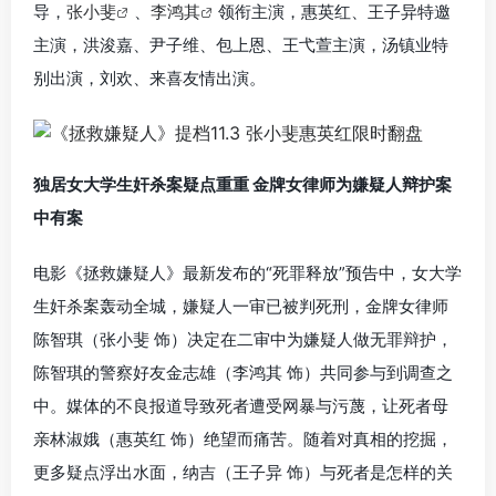
导，
张小斐
、
李鸿其
领衔主演，惠英红、王子异特邀
主演，洪浚嘉、尹子维、包上恩、王弋萱主演，汤镇业特
别出演，刘欢、来喜友情出演。
独居女大学生奸杀案疑点重重 金牌女律师为嫌疑人辩护案
中有案
电影《拯救嫌疑人》最新发布的“死罪释放”预告中，女大学
生奸杀案轰动全城，嫌疑人一审已被判死刑，金牌女律师
陈智琪（张小斐 饰）决定在二审中为嫌疑人做无罪辩护，
陈智琪的警察好友金志雄（李鸿其 饰）共同参与到调查之
中。媒体的不良报道导致死者遭受网暴与污蔑，让死者母
亲林淑娥（惠英红 饰）绝望而痛苦。随着对真相的挖掘，
更多疑点浮出水面，纳吉（王子异 饰）与死者是怎样的关