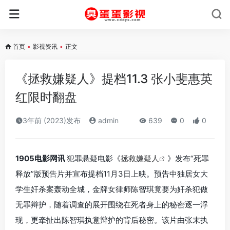
首页
•
影视资讯
•
正文
《拯救嫌疑人》提档11.3 张小斐惠英
红限时翻盘
3年前 (2023)发布
admin
639
0
0
1905电影网讯
犯罪悬疑电影《
拯救嫌疑人
》发布“死罪
释放”版预告片并宣布提档11月3日上映。预告中独居女大
学生奸杀案轰动全城，金牌女律师陈智琪竟要为奸杀犯做
无罪辩护，随着调查的展开围绕在死者身上的秘密逐一浮
现，更牵扯出陈智琪执意辩护的背后秘密。该片由张末执