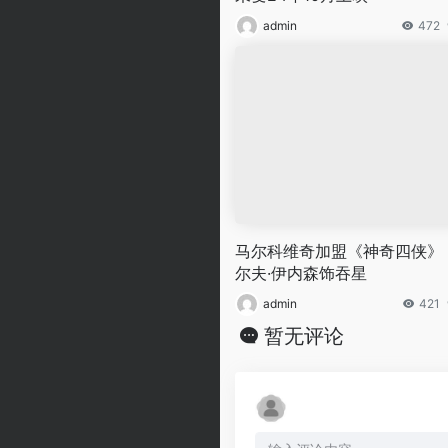
admin
472
马尔科维奇加盟《神奇四侠》
尔夫·伊内森饰吞星
admin
421
暂无评论