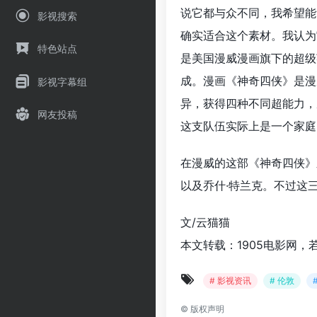
说它都与众不同，我希望能
影视搜索
确实适合这个素材。我认为
特色站点
是美国漫威漫画旗下的超级
成。漫画《神奇四侠》是漫
影视字幕组
异，获得四种不同超能力，
网友投稿
这支队伍实际上是一个家庭
在漫威的这部《神奇四侠》
以及乔什·特兰克。不过这
文/云猫猫
本文转载：1905电影网，
# 影视资讯
# 伦敦
©
版权声明