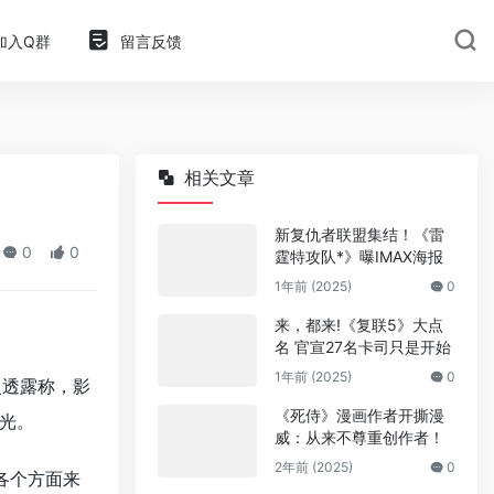
加入Q群
留言反馈
相关文章
新复仇者联盟集结！《雷
0
0
霆特攻队*》曝IMAX海报
1年前 (2025)
0
来，都来!《复联5》大点
名 官宣27名卡司只是开始
1年前 (2025)
0
曼透露称，影
《死侍》漫画作者开撕漫
光。
威：从来不尊重创作者！
2年前 (2025)
0
各个方面来