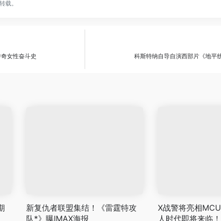
转载。
传奇女性奋斗史
科斯特纳自导自演西部片《地平
期
新复仇者联盟集结！《雷霆特攻
X战警将亮相MC
队*》曝IMAX海报
人时代即将来临！