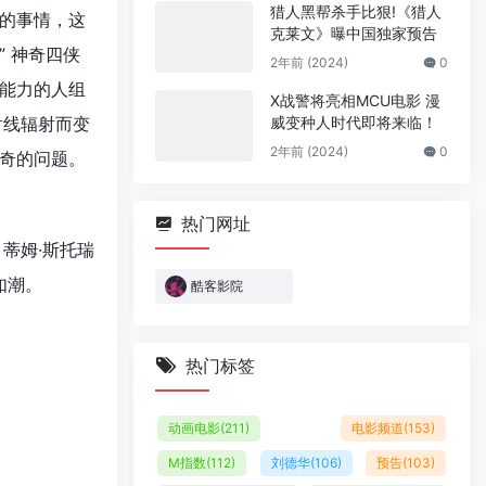
猎人黑帮杀手比狠!《猎人
的事情，这
克莱文》曝中国独家预告
 神奇四侠
2年前 (2024)
0
能力的人组
X战警将亮相MCU电影 漫
射线辐射而变
威变种人时代即将来临！
2年前 (2024)
0
奇的问题。
热门网址
蒂姆·斯托瑞
如潮。
酷客影院
热门标签
动画电影
(211)
电影频道
(153)
M指数
(112)
刘德华
(106)
预告
(103)