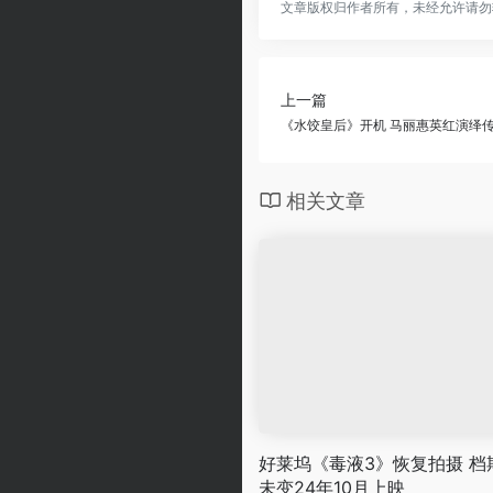
文章版权归作者所有，未经允许请勿
上一篇
《水饺皇后》开机 马丽惠英红演绎
相关文章
好莱坞《毒液3》恢复拍摄 档
未变24年10月上映