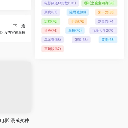
电影频道M指数
(101)
哪吒之魔童闹海
(98)
票房
(87)
陈思诚
(86)
朱一龙
(85)
定档
(76)
于适
(76)
刘昊然
(74)
下一篇
肖央
(74)
海报
(70)
飞驰人生2
(70)
线》发布宣传海报
乌尔善
(68)
张译
(68)
黄渤
(68)
宫崎骏
(67)
U电影 漫威变种