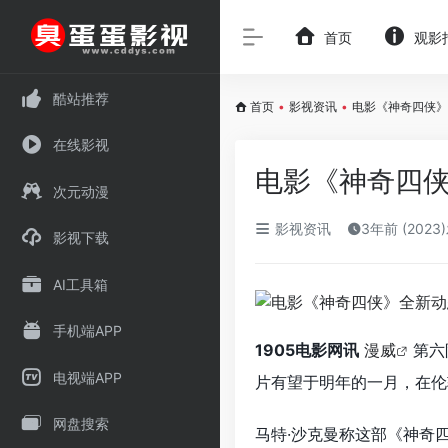
首页
观影
酷站推荐
首页
•
影视资讯
•
电影《神奇四侠》
在线影视
电影《神奇四侠
次元动漫
影视资讯
3年前 (2023
影视下载
AI工具箱
手机端APP
1905电影网讯
漫威
第六
电视端APP
片有望于明年的一月，在伦
网盘搜索
马特·沙克曼称这部《神奇