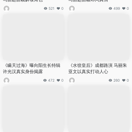
521
0
499
0
《瞒天过海》曝向阳生长特辑
《水饺皇后》成都路演 马丽朱
许光汉真实身份揭露
亚文以真实打动人心
472
0
260
0