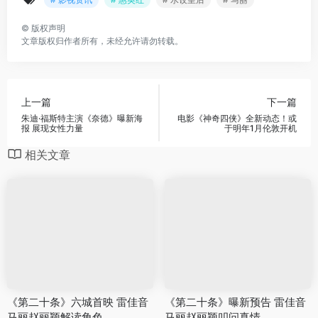
©
版权声明
文章版权归作者所有，未经允许请勿转载。
上一篇
下一篇
朱迪·福斯特主演《奈德》曝新海
电影《神奇四侠》全新动态！或
报 展现女性力量
于明年1月伦敦开机
相关文章
《第二十条》六城首映 雷佳音
《第二十条》曝新预告 雷佳音
马丽赵丽颖解读角色
马丽赵丽颖叩问真情