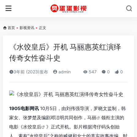
首页
•
影视资讯
•
正文
《水饺皇后》开机 马丽惠英红演绎
传奇女性奋斗史
3年前 (2023)发布
admin
547
0
0
1905电影网讯
10月5日，由刘伟强导演，罗晓文监制，韩
家女、张梦楚及编剧邓洁明共同创作，
马丽
领衔主演的
电影《
水饺皇后
》正式开机。影片根据湾仔码头创始
人、素有“水饺皇后”之称的臧健和女士的真实故事改编，时