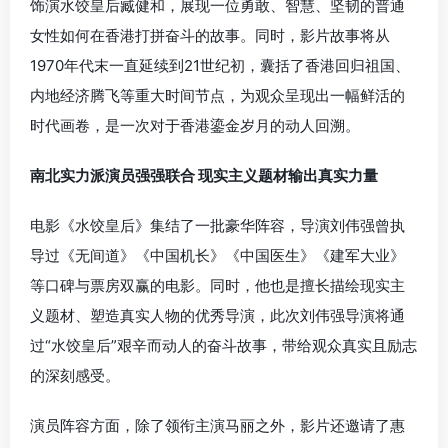
饰演水饺皇后臧健和，展现一位勇敢、智慧、坚韧的普通
女性如何在香港打拼奋斗的故事。同时，影片故事将从
1970年代末一直延续到21世纪初，囊括了香港回归祖国、
内地经济腾飞等重大时间节点，为观众呈现出一幅鲜活的
时代画卷，是一次对于香港鎏金岁月的动人回溯。
南北实力派演员强强联合 现实主义题材输出真实力量
电影《水饺皇后》集结了一批豪华阵容，导演刘伟强曾执
导过《无间道》《中国机长》《中国医生》《建军大业》
等口碑与票房双赢的电影。同时，他也是擅长描绘现实主
义题材、塑造真实人物的优秀导演，此次刘伟强导演将通
过“水饺皇后”艰辛而动人的奋斗故事，带给观众真实且励志
的深刻感受。
演员阵容方面，除了领衔主演马丽之外，影片还邀请了惠