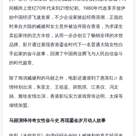
间横跨上世纪70年代末到21世纪初。1980年代改革开放伊
始中国经济飞速发展，不少企业家掀起经商浪潮，正值此
时来自大陆的臧健和女士意外被迫停留在香港，为求谋生
卖起家传的北方水饺，从而一步步创立了畅销全球的水饺
品牌。影片通过展现香港鎏金时代下一名普通大陆女性白
手起家的奋斗故事，回溯了中国商业腾飞与人民自信奋斗
的时代篇章。
除了饰演臧健和的马丽之外，电影还邀请到了
惠英红
友
情特别出演，朱亚文、王祖蓝、薛凯琪、江美仪、冯文
娟、雅玫友情出演，香港影坛实力派戏骨张达明、太保等
倾情加盟。
马丽演绎传奇女性奋斗史 再现鎏金岁月动人故事
电影《水饺皇后》由湾仔码头创始人臧健和的真实经历改