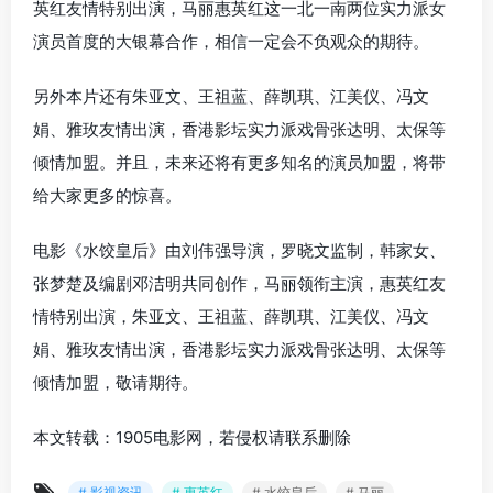
英红友情特别出演，马丽惠英红这一北一南两位实力派女
演员首度的大银幕合作，相信一定会不负观众的期待。
另外本片还有朱亚文、王祖蓝、薛凯琪、江美仪、冯文
娟、雅玫友情出演，香港影坛实力派戏骨张达明、太保等
倾情加盟。并且，未来还将有更多知名的演员加盟，将带
给大家更多的惊喜。
电影《水饺皇后》由刘伟强导演，罗晓文监制，韩家女、
张梦楚及编剧邓洁明共同创作，马丽领衔主演，惠英红友
情特别出演，朱亚文、王祖蓝、薛凯琪、江美仪、冯文
娟、雅玫友情出演，香港影坛实力派戏骨张达明、太保等
倾情加盟，敬请期待。
本文转载：1905电影网，若侵权请联系删除
# 影视资讯
# 惠英红
# 水饺皇后
# 马丽