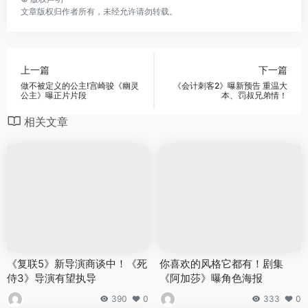
文章版权归作者所有，未经允许请勿转载。
上一篇
下一篇
做不被定义的公主!宫崎骏《幽灵
《会计刺客2》曝新预告 重温大
公主》曝正片片段
本、罚叔兄弟情！
相关文章
《复联5》新导演商谈中！《死
你喜欢的风格它都有！剧集
侍3》导演有望执导
《阿加莎》曝角色海报
390
0
333
0