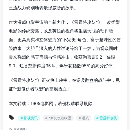
三流战力硬刚地表最强威胁的故事。
作为漫威电影宇宙的全新力作，《雷霆特攻队*》一改类型
电影的传统套路，以反英雄的视角将生猛大胆的动作场
面、更具真实和立体魅力的“不完美”角色、富于趣味性的冒
险故事、大胆且深入的人性讨论等熔于一炉，为观众同时
带来强烈的感官震撼与情感冲击，收获淘票票9.2、猫眼
9.0、烂番茄新鲜度95％、爆米花指数95％的高分好评。
《雷霆特攻队*》正火热上映中，在逆袭翻盘的战斗中，见
证“*新复仇者联盟”的高燃热血！
本文转载：1905电影网，若侵权请联系删除
# 影视资讯
# *新复仇者联盟
# 漫威
# 雷霆特攻队
©
版权声明