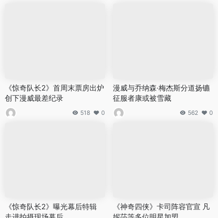
《惊奇队长2》首周末票房出炉
漫威与乔纳森·梅杰斯分道扬镳
创下漫威最差纪录
征服者康或被雪藏
518
0
562
0
《惊奇队长2》曝光幕后特辑
《神奇四侠》卡司阵容官宣 凡
走进拍摄现场幕后
妮莎等多位明星加盟