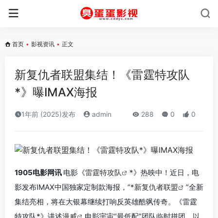
首页
•
影视资讯
•
正文
新复仇者联盟集结！《雷霆特攻队
*》曝IMAX海报
1年前 (2025)发布
admin
288
0
0
1905电影网讯
电影《
雷霆特攻队
*》热映中！近日，电
影发布IMAX中国独家定制款海报，“
*新复仇者联盟
”全新
集结亮相，将在大银幕继续打响反英雄酷飒传奇。《雷霆
特攻队*》讲述
漫威
电影宇宙“最低配”团队临时拼团，以