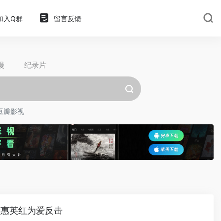
加入Q群
留言反馈
漫
纪录片
豆瓣影视
斐惠英红为爱反击