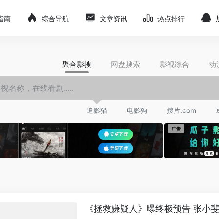
指南
综合导航
文章资讯
热点排行
聚合影搜
网盘搜索
影视综合
动
追影猫
电影狗
搜片.com
《拯救嫌疑人》曝终极预告 张小