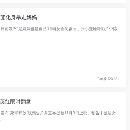
小斐化身暴走妈妈
人》日前发布“是妈妈也是自己”特辑及金句剧照，张小斐诠释影片中陈
3年前 (2023)
惠英红限时翻盘
》发布“死罪释放”版预告片并宣布提档11月3日上映。预告中独居女
.