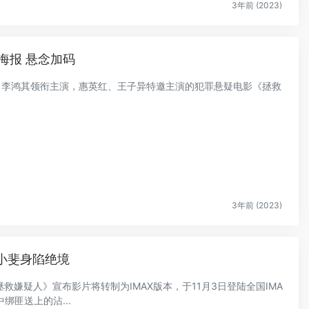
3年前 (2023)
海报 悬念加码
斐、李鸿其领衔主演，惠英红、王子异特邀主演的犯罪悬疑电影《拯救
3年前 (2023)
张小斐身陷绝境
《拯救嫌疑人》宣布影片将转制为IMAX版本，于11月3日登陆全国IMA
绑匪送上的沾...