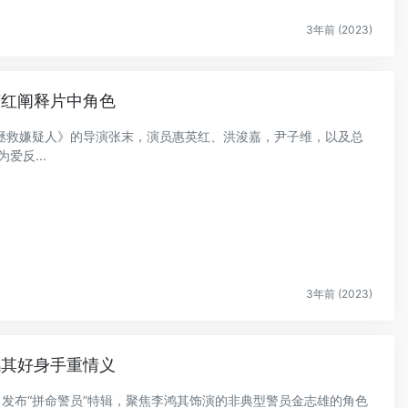
3年前 (2023)
英红阐释片中角色
影《拯救嫌疑人》的导演张末，演员惠英红、洪浚嘉，尹子维，以及总
爱反...
3年前 (2023)
鸿其好身手重情义
人》发布“拼命警员”特辑，聚焦李鸿其饰演的非典型警员金志雄的角色