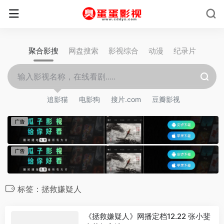
聚合影搜
网盘搜索
影视综合
动漫
纪录片
追影猫
电影狗
搜片.com
豆瓣影视
标签：拯救嫌疑人
《拯救嫌疑人》网播定档12.22 张小斐