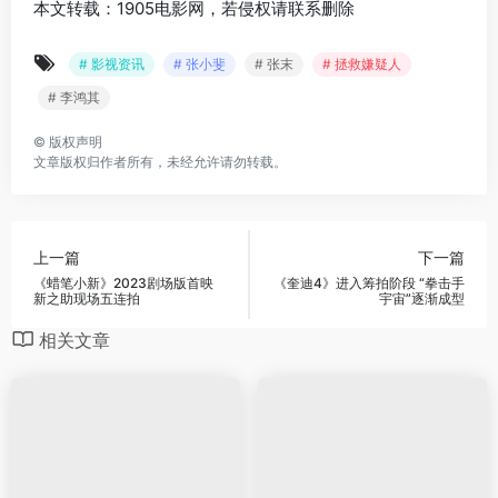
本文转载：1905电影网，若侵权请联系删除
# 影视资讯
# 张小斐
# 张末
# 拯救嫌疑人
# 李鸿其
©
版权声明
文章版权归作者所有，未经允许请勿转载。
上一篇
下一篇
《蜡笔小新》2023剧场版首映
《奎迪4》进入筹拍阶段 “拳击手
新之助现场五连拍
宇宙”逐渐成型
相关文章