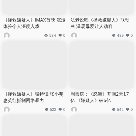
《拯救嫌疑人》IMAX首映 沉浸
法老说唱《拯救嫌疑人》联动
体验令人深度入戏
曲 温暖母爱让人动容
534
0
489
0
《拯救嫌疑人》曝特辑 张小斐
周票房：《怒海》开画2天1.7
惠英红抵制网络暴力
亿 《嫌疑人》破5亿
522
0
542
0