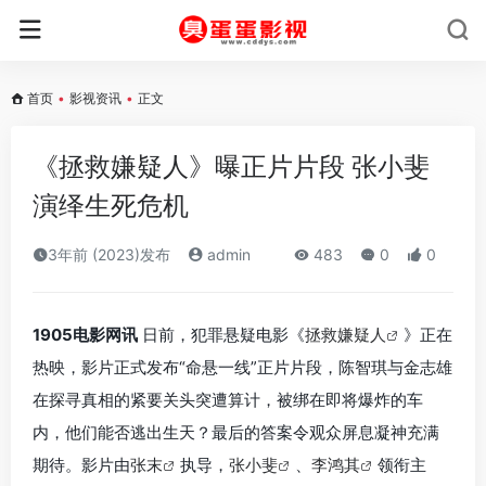
首页
•
影视资讯
•
正文
《拯救嫌疑人》曝正片片段 张小斐
演绎生死危机
3年前 (2023)发布
admin
483
0
0
1905电影网讯
日前，犯罪悬疑电影《
拯救嫌疑人
》正在
热映，影片正式发布“命悬一线”正片片段，陈智琪与金志雄
在探寻真相的紧要关头突遭算计，被绑在即将爆炸的车
内，他们能否逃出生天？最后的答案令观众屏息凝神充满
期待。影片由
张末
执导，
张小斐
、
李鸿其
领衔主