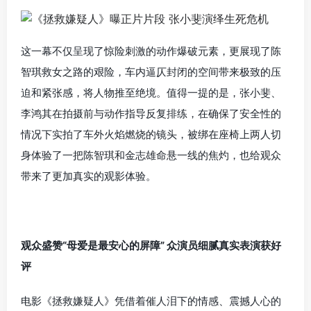
这一幕不仅呈现了惊险刺激的动作爆破元素，更展现了陈
智琪救女之路的艰险，车内逼仄封闭的空间带来极致的压
迫和紧张感，将人物推至绝境。值得一提的是，张小斐、
李鸿其在拍摄前与动作指导反复排练，在确保了安全性的
情况下实拍了车外火焰燃烧的镜头，被绑在座椅上两人切
身体验了一把陈智琪和金志雄命悬一线的焦灼，也给观众
带来了更加真实的观影体验。
观众盛赞“母爱是最安心的屏障” 众演员细腻真实表演获好
评
电影《拯救嫌疑人》凭借着催人泪下的情感、震撼人心的