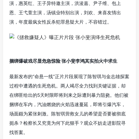
演，惠英红、王子异特邀主演，洪浚嘉、尹子维、包上
恩、王弋萱主演，汤镇业特别出演，刘欢、来喜友情出
演，年度最疯女性反杀犯罪悬疑大片，不容错过。
捆绑爆破戏尽显危急惊险 张小斐李鸿其实拍火中求生
最新发布的“命悬一线”正片片段展现了陈智琪与金志雄探案
过程中遭遇的生死危机。两人竭尽全力找到关键证据，却
在绑匪给出的5天时限即将到来之际遭到暴力阻挠。他们被
捆绑在车内，汽油燃烧的火焰迅速蔓延，即将引爆汽车，
场面颇为紧张刺激。陈智琪营救女儿的希望是否要被彻底
扼杀？检察长又究竟为何下此狠手？观众不妨走进影院寻
找答案。