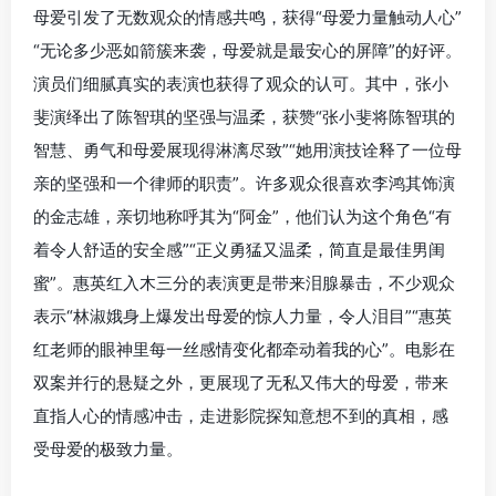
母爱引发了无数观众的情感共鸣，获得“母爱力量触动人心”
“无论多少恶如箭簇来袭，母爱就是最安心的屏障”的好评。
演员们细腻真实的表演也获得了观众的认可。其中，张小
斐演绎出了陈智琪的坚强与温柔，获赞“张小斐将陈智琪的
智慧、勇气和母爱展现得淋漓尽致”“她用演技诠释了一位母
亲的坚强和一个律师的职责”。许多观众很喜欢李鸿其饰演
的金志雄，亲切地称呼其为“阿金”，他们认为这个角色“有
着令人舒适的安全感”“正义勇猛又温柔，简直是最佳男闺
蜜”。惠英红入木三分的表演更是带来泪腺暴击，不少观众
表示“林淑娥身上爆发出母爱的惊人力量，令人泪目”“惠英
红老师的眼神里每一丝感情变化都牵动着我的心”。电影在
双案并行的悬疑之外，更展现了无私又伟大的母爱，带来
直指人心的情感冲击，走进影院探知意想不到的真相，感
受母爱的极致力量。