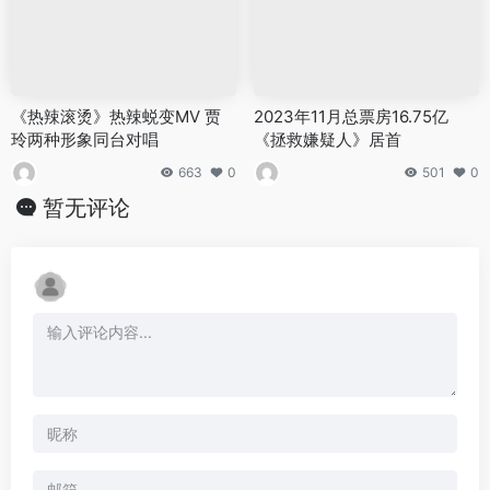
《热辣滚烫》热辣蜕变MV 贾
2023年11月总票房16.75亿
玲两种形象同台对唱
《拯救嫌疑人》居首
663
0
501
0
暂无评论