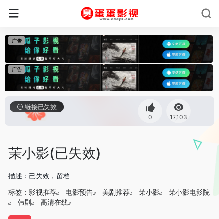
链接已失效
0
17,103
茉小影(已失效)
描述：已失效，留档
标签：
影视推荐
电影预告
美剧推荐
茉小影
茉小影电影院
韩剧
高清在线