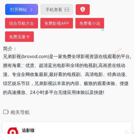
打开网站
手机查看
综合导航大全
免费影视APP
免费看小说
免费流量卡
简介：
兄弟影视(brovod.com)是一家免费全球影视资源在线观看的平台,
拥有海量、优质、超清蓝光电影和全球的电视剧,高画质在线动
漫。专业全网收集最新,最好看的电视剧、高清电影、经典动漫、
综艺娱乐节目，兄弟影视以丰富的内容、极致的观看体验、便捷
的高速播放、24小时多平台无缝应用体验以及快捷!
相关导航
追影猫