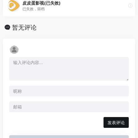
皮皮蛋影视(已失效)
已失效，留档
暂无评论
发表评论