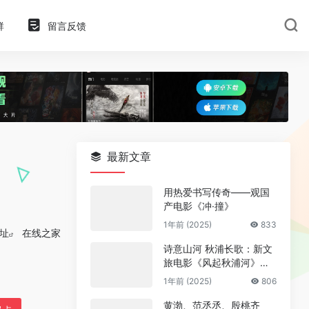
群
留言反馈
最新文章
用热爱书写传奇——观国
产电影《冲·撞》
1年前 (2025)
833
址
在线之家
诗意山河 秋浦长歌：新文
旅电影《风起秋浦河》今
日全国公映
1年前 (2025)
806
黄渤、范丞丞、殷桃齐