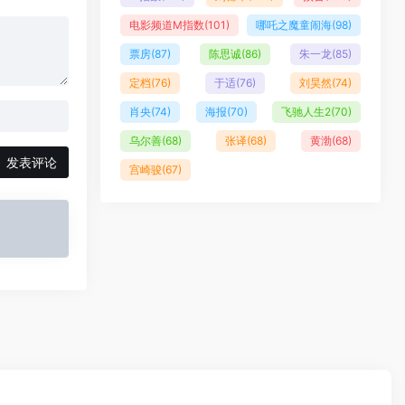
电影频道M指数
(101)
哪吒之魔童闹海
(98)
票房
(87)
陈思诚
(86)
朱一龙
(85)
定档
(76)
于适
(76)
刘昊然
(74)
肖央
(74)
海报
(70)
飞驰人生2
(70)
乌尔善
(68)
张译
(68)
黄渤
(68)
发表评论
宫崎骏
(67)