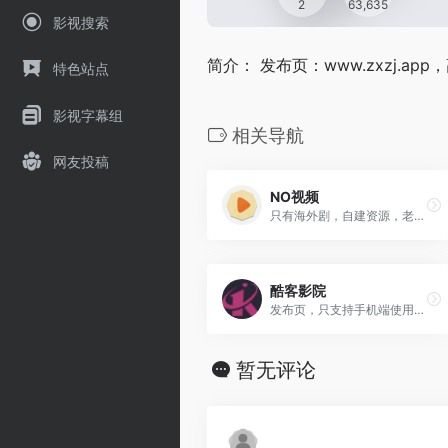
2
63,635
影视搜索
简介： 发布页：www.zxzj.a
特色站点
影视字幕组
相关导航
网友投稿
NO视频
只有海外剧，自建资源，老站高清秒播
酷客影院
发布页，只支持手机端使用，高清播放快
暂无评论