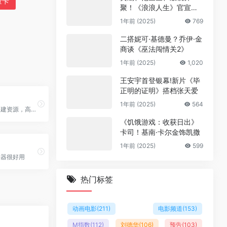
量卡
聚！《浪浪人生》官宣阵
容
1年前 (2025)
769
二搭妮可·基德曼？乔伊·金
商谈《巫法闯情关2》
1年前 (2025)
1,020
王安宇首登银幕!新片《毕
正明的证明》搭档张天爱
1年前 (2025)
564
原哔滴影视，自建资源，高清秒播
《饥饿游戏：收获日出》
卡司！基南·卡尔金饰凯撒
1年前 (2025)
599
放器很好用
热门标签
动画电影
(211)
电影频道
(153)
M指数
(112)
刘德华
(106)
预告
(103)