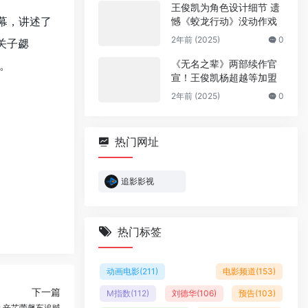
王俊凯为角色设计细节 遗
幕，讲述了
憾《蛟龙行动》没动作戏
2年前 (2025)
0
关子勰
《无名之辈》两部续作官
。
宣！王俊凯杨超越等加盟
2年前 (2025)
0
热门网址
追影影视
热门标签
动画电影
(211)
电影频道
(153)
下一篇
M指数
(112)
刘德华
(106)
预告
(103)
 辛芷蕾飙车追贼