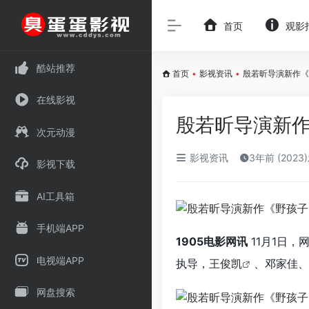
首页
观影
酷站推荐
首页
•
影视资讯
•
殷若昕导演新作《
在线影视
殷若昕导演新作
次元动漫
影视资讯
3年前 (2023
影视下载
AI工具箱
手机端APP
1905电影网讯
11月1日，
电视端APP
执导，
王俊凯
、邓家佳、
网盘搜索