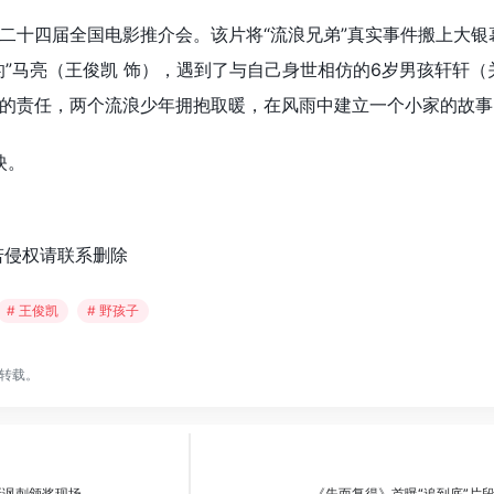
二十四届全国电影推介会。该片将“流浪兄弟”真实事件搬上大银
的”马亮（王俊凯 饰），遇到了与自己身世相仿的6岁男孩轩轩（
的责任，两个流浪少年拥抱取暖，在风雨中建立一个小家的故事
映。
若侵权请联系删除
# 王俊凯
# 野孩子
转载。
诞讽刺颁奖现场
《失而复得》首曝“追到底”片段