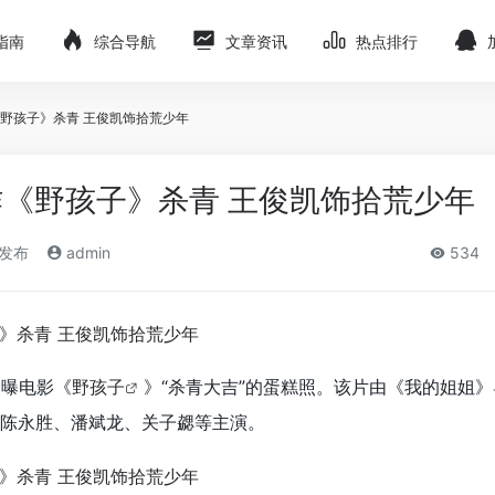
指南
综合导航
文章资讯
热点排行
野孩子》杀青 王俊凯饰拾荒少年
《野孩子》杀青 王俊凯饰拾荒少年
)发布
admin
534
网曝电影《
野孩子
》“杀青大吉”的蛋糕照。该片由《我的姐姐
陈永胜、潘斌龙、关子勰等主演。