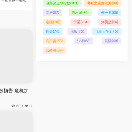
电影频道M指数
(101)
哪吒之魔童闹海
(98)
票房
(87)
陈思诚
(86)
朱一龙
(85)
定档
(76)
于适
(76)
刘昊然
(74)
肖央
(74)
海报
(70)
飞驰人生2
(70)
乌尔善
(68)
张译
(68)
黄渤
(68)
宫崎骏
(67)
极预告 危机加
609
0