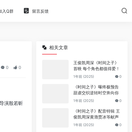
加入Q群
留言反馈
相关文章
王俊凯周深《时间之子》
0
0
首映 每个角色都值得爱！
1年前 (2025)
0
《时间之子》曝终极预告
甜虐交织逆转时空奔向你
1年前 (2025)
0
》导演殷若昕
《时间之子》配音特辑 王
俊凯周深黄渤贾冰等献声
1年前 (2025)
0