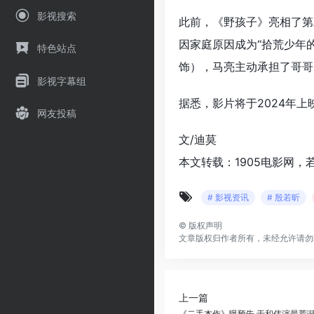
影视搜索
此前，《野孩子》亮相了第
因家庭原因成为“拾荒少年
特色站点
饰），马亮主动承担了哥哥
影视字幕组
据悉，影片将于2024年上
网友投稿
文/迪莫
本文转载：1905电影网，
# 影视资讯
# 殷若昕
©
版权声明
文章版权归作者所有，未经允许请勿
上一篇
《二手杰作》曝预告 于和伟演最荒