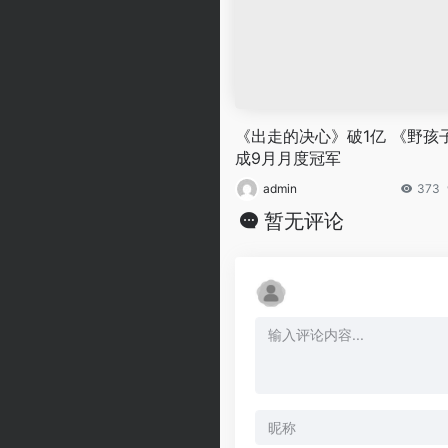
《出走的决心》破1亿 《野孩
成9月月度冠军
admin
373
暂无评论