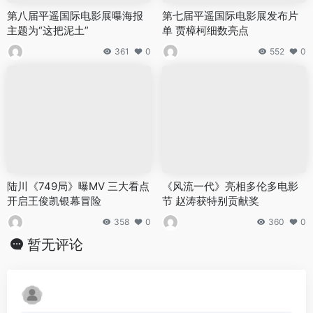
第八届平遥国际电影展曝海报
第七届平遥国际电影展发布片
主题为“这把泥土”
单 贾樟柯细数亮点
361
0
552
0
陆川《749局》曝MV 三大看点
《风流一代》亮相多伦多电影
开启王俊凯银幕冒险
节 赵涛获特别贡献奖
358
0
360
0
暂无评论