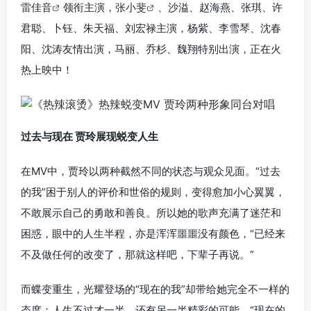
雷佳音
领衔主演，
张小斐
、沙溢、赵海燕、张琪、许
君聪、卜钰、朱天福、刘宏禄主演，杨紫、李雪琴、沈春
阳、沈涛友情出演，马丽、乔杉、魏翔特别出演，正在火
热上映中！
过去与现在 贾玲展现蜕变人生
在MV中，贾玲以两种截然不同的状态与观众见面。“过去
的我”困于别人的评价和世俗的规则，变得愈加小心翼翼，
不敢展示自己的勇敢和善良。所以她的歌声充满了迷茫和
困惑，眼中的人生半程，亦是浑浑噩噩没有颜色，“已经来
不及做任何的改变了，那就这样吧，下辈子再说。”
而蝶变重生，光耀登场的“现在的我”却带给她完全不一样的
态度：人生不过才一半，还有另一半精彩的可能。“现在的