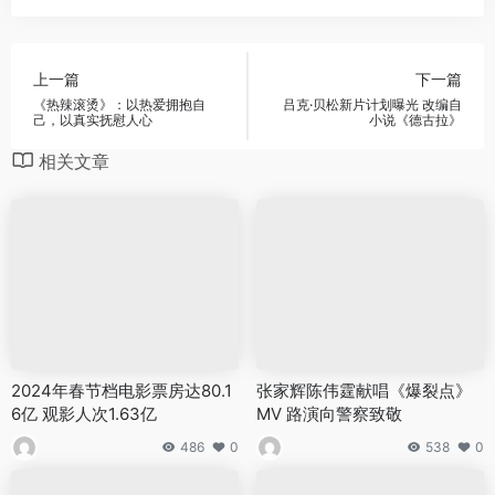
上一篇
下一篇
《热辣滚烫》：以热爱拥抱自
吕克·贝松新片计划曝光 改编自
己，以真实抚慰人心
小说《德古拉》
相关文章
2024年春节档电影票房达80.1
张家辉陈伟霆献唱《爆裂点》
6亿 观影人次1.63亿
MV 路演向警察致敬
486
0
538
0