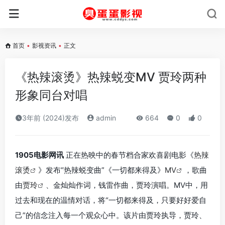
首页
•
影视资讯
•
正文
《热辣滚烫》热辣蜕变MV 贾玲两种
形象同台对唱
3年前 (2024)发布
admin
664
0
0
1905电影网讯
正在热映中的春节档合家欢喜剧电影《
热辣
滚烫
》发布“热辣蜕变曲”《一切都来得及》
MV
，歌曲
由
贾玲
、金灿灿作词，钱雷作曲，贾玲演唱。MV中，用
过去和现在的温情对话，将“一切都来得及，只要好好爱自
己”的信念注入每一个观众心中。该片由贾玲执导，贾玲、