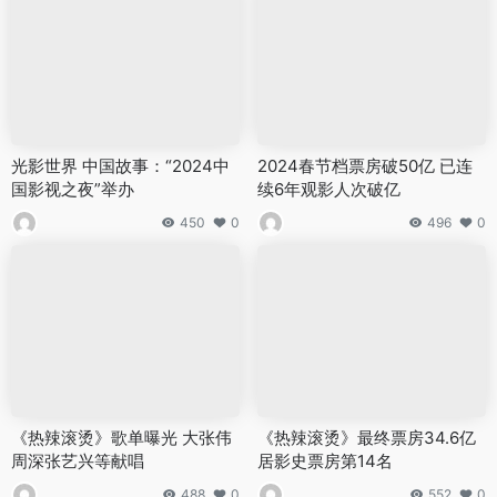
光影世界 中国故事：“2024中
2024春节档票房破50亿 已连
国影视之夜”举办
续6年观影人次破亿
450
0
496
0
《热辣滚烫》歌单曝光 大张伟
《热辣滚烫》最终票房34.6亿
周深张艺兴等献唱
居影史票房第14名
488
0
552
0