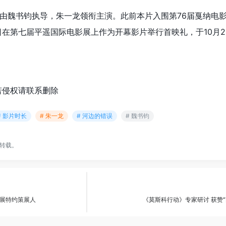
由魏书钧执导，朱一龙领衔主演。此前本片入围第76届戛纳电影
1日在第七届平遥国际电影展上作为开幕影片举行首映礼，于10月2
若侵权请联系删除
# 影片时长
# 朱一龙
# 河边的错误
# 魏书钧
转载。
展特约策展人
《莫斯科行动》专家研讨 获赞“