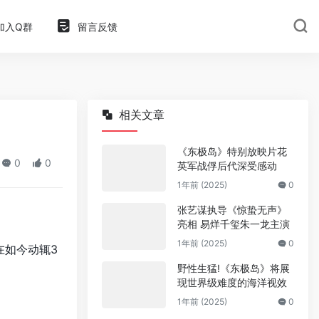
加入Q群
留言反馈
相关文章
《东极岛》特别放映片花
0
0
英军战俘后代深受感动
1年前 (2025)
0
张艺谋执导《惊蛰无声》
亮相 易烊千玺朱一龙主演
1年前 (2025)
0
在如今动辄3
野性生猛!《东极岛》将展
现世界级难度的海洋视效
1年前 (2025)
0