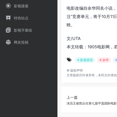
影视搜索
电影改编自余华同名小说，
注”竞赛单元，将于10月1
特色站点
映。
影视字幕组
文/UTA
网友投稿
本文转载：1905电影网，
# 影视资讯
# 余华
©
版权声明
文章版权归作者所有，未经允许请勿
上一篇
演员王俊凯出任第七届平遥国际电影