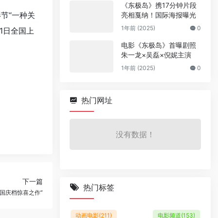
《东极岛》携17分钟片段
节“一种关
亮相戛纳！国际海报曝光
1年前 (2025)
0
1日全国上
电影《东极岛》首曝剧照
朱一龙×吴磊×倪妮主演
1年前 (2025)
0
热门网址
没有数据！
下一篇
热门标签
国庆档惊喜之作”
动画电影
(211)
电影频道
(153)