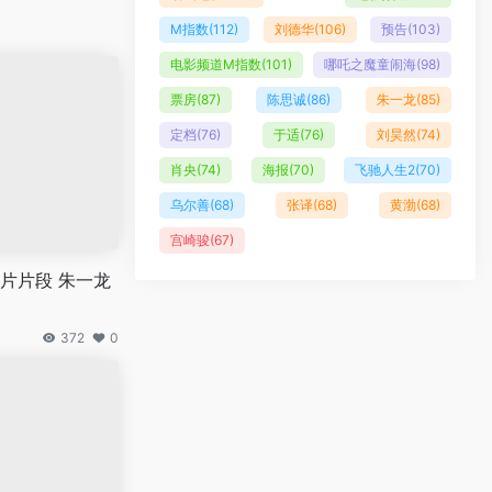
M指数
(112)
刘德华
(106)
预告
(103)
电影频道M指数
(101)
哪吒之魔童闹海
(98)
票房
(87)
陈思诚
(86)
朱一龙
(85)
定档
(76)
于适
(76)
刘昊然
(74)
肖央
(74)
海报
(70)
飞驰人生2
(70)
乌尔善
(68)
张译
(68)
黄渤
(68)
宫崎骏
(67)
片片段 朱一龙
372
0