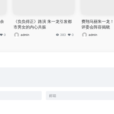
 余
《负负得正》路演 朱一龙引发都
费翔马丽朱一龙！
市男女的内心共振
评委会阵容揭晓
0
admin
383
0
admin