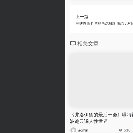
上一篇
兰姨杰西卡·兰格考虑息影 表态：对
相关文章
《弗洛伊德的最后一会》曝特
波诡云谲人性世界
admin
530