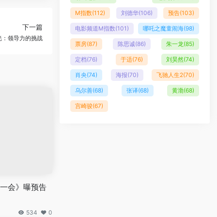
M指数
(112)
刘德华
(106)
预告
(103)
下一篇
电影频道M指数
(101)
哪吒之魔童闹海
(98)
光：领导力的挑战
票房
(87)
陈思诚
(86)
朱一龙
(85)
定档
(76)
于适
(76)
刘昊然
(74)
肖央
(74)
海报
(70)
飞驰人生2
(70)
乌尔善
(68)
张译
(68)
黄渤
(68)
宫崎骏
(67)
一会》曝预告
534
0