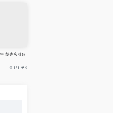
告 胡先煦引各
373
0