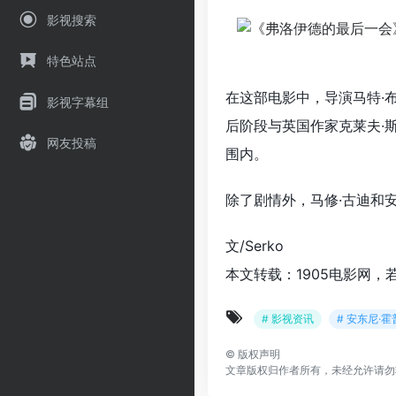
影视搜索
特色站点
在这部电影中，导演马特·
影视字幕组
后阶段与英国作家克莱夫·
网友投稿
围内。
除了剧情外，马修·古迪和
文/Serko
本文转载：1905电影网，
# 影视资讯
# 安东尼·
©
版权声明
文章版权归作者所有，未经允许请勿