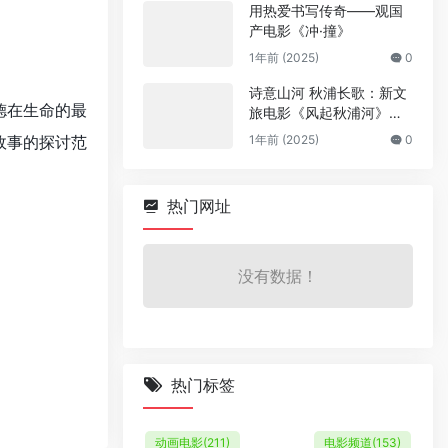
用热爱书写传奇——观国
产电影《冲·撞》
1年前 (2025)
0
诗意山河 秋浦长歌：新文
德在生命的最
旅电影《风起秋浦河》今
日全国公映
故事的探讨范
1年前 (2025)
0
热门网址
没有数据！
热门标签
动画电影
(211)
电影频道
(153)