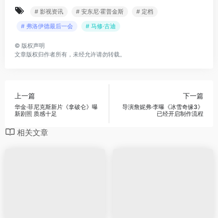
# 影视资讯
# 安东尼·霍普金斯
# 定档
# 弗洛伊德最后一会
# 马修·古迪
©
版权声明
文章版权归作者所有，未经允许请勿转载。
上一篇
下一篇
华金·菲尼克斯新片《拿破仑》曝
导演詹妮弗·李曝《冰雪奇缘3》
新剧照 质感十足
已经开启制作流程
相关文章