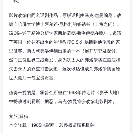
上映。
影片改编自同名话剧作品，原版话剧由马克·杰曼编剧，改
编自哈佛大学博士阿尔芒·尼格利的畅销书《上帝之问》。
该剧讲述了精神分析学家西格蒙德·弗洛伊德在晚年，邀请
了英国一位并不出名的年轻教授C.S·刘易斯到他伦敦的家
里做客。两人就弗洛伊德出版的一本书展开研究及探讨。
然而正值世界二战爆发，身为犹太人的弗洛伊德在癌症和
失去亲人的双重打击病逝，这次谈话也成为弗洛伊德留给
世人最后一笔宝贵财富。
值得一提的是，霍普金斯曾在1993年传记片《影子大地》
中扮演过刘易斯。据悉，马克·杰曼将会改编电影剧本。
文/云猫猫
本文转载：1905电影网，若侵权请联系删除