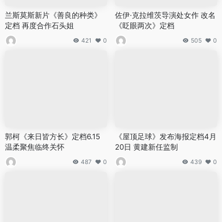
兰斯莫斯新片《善良的种类》
佐伊·克拉维茨导演处女作 改名
定档 再度合作石头姐
《眨眼两次》定档
421
0
505
0
郭柯《来日皆方长》定档6.15
《屋顶足球》发布海报定档4月
温柔聚焦临终关怀
20日 黄建新任监制
487
0
439
0