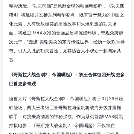
精彩历险。“功夫熊猫”是风靡全球的动画电影IP，《功夫熊
猫4》将延续并发扬系列精华看点，既有富于魅力的中国文
化元素，又有欢乐爆笑的历险故事和火爆刺激的功夫场
面，将通过IMAX水准的音画品质和沉浸环境，带观众跨越
次元壁，“走进”美轮美奂的东方传说世界，经历一次欢乐神
奇、引人入胜的功夫冒险，尤其适合大小观众一起阖家共
赏。
《哥斯拉大战金刚2：帝国崛起》：双王合体组团开战 更多
巨兽更多奇观
怪兽大片《哥斯拉大战金刚2：帝国崛起》将于3月29日压
轴登场，两大王者级巨兽哥斯拉与金刚将战力升级并震撼
联手，对抗来势汹汹的神秘强敌。作为系列首部IMAX特制
拍摄电影，《哥斯拉大战金刚2：帝国崛起》不仅将在