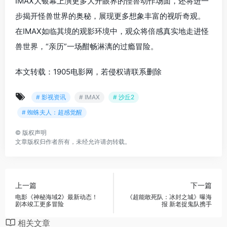
IMAX大银幕上演更多大开眼界的怪兽动作场面，还将进一
步揭开怪兽世界的奥秘，展现更多想象丰富的视听奇观。
在IMAX如临其境的观影环境中，观众将倍感真实地走进怪
兽世界，“亲历”一场酣畅淋漓的过瘾冒险。
本文转载：1905电影网，若侵权请联系删除
# 影视资讯
# IMAX
# 沙丘2
# 蜘蛛夫人：超感觉醒
©
版权声明
文章版权归作者所有，未经允许请勿转载。
上一篇
下一篇
电影《神秘海域2》最新动态！
《超能敢死队：冰封之城》曝海
剧本竣工更多冒险
报 新老捉鬼队携手
相关文章