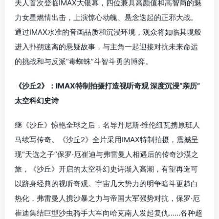
夫人首次登临IMAX大银幕，四位兼具高颜值和高智商的魅
力女星燃情出击，上演惊心动魄、悬念迭起的正邪大战。
通过IMAX水准的音画品质和沉浸环境，观众将如临其境般
进入扑朔迷离的悬疑故事，与主角一起迎接对抗未来命运
的挑战和与反派“毒蜘蛛”斗智斗勇的博弈。
《沙丘2》：IMAX特制拍摄打造视听奇观 深度沉浸“亲历”
太空科幻史诗
继《沙丘》惊艳全球之后，名导丹尼斯·维伦纽瓦携原班人
马续写传奇。《沙丘2》全片采用IMAX特制拍摄，震撼呈
现“天选之子”保罗·厄崔迪与弗雷曼人相遇后的传奇沙漠之
旅，《沙丘》开启的太空科幻史诗渐入高潮，有望再造可
以跻身经典的视听奇观。宇宙几大势力的明争暗斗更趋白
热化，弗雷曼人携沙暴之力与帝国大军强势对抗，保罗·厄
崔迪集结巨型沙虫骑手大军向哈克南人发起复仇……各种超