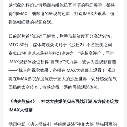
越想象的科幻史诗场面与维伦纽瓦导演的科幻美学，都将
得到IMAX巨细靡遗的呈现与还原，打造IMAX大银幕上值
得逐帧细赏的视觉奇观。
日前影片首轮口碑已解禁，烂番茄新鲜度开分高达97%、
MTC 80分，媒体与观众均对于《沙丘2》不吝赞美之词，
奉献出“有史以来最好的科幻史诗之一”等超高评价，同时
IMAX观影体验也获得“自来水”式力荐，被认为是观影首选
——“惊人的视觉效果，必须在IMAX大银幕上观看！”观众
将在IMAX影院深度沉浸于宏大的沙丘世界，切身感受荡气
回肠的太空传奇，收获难得一遇的震撼观影体验。
《功夫熊猫4》：神龙大侠爆笑归来再战江湖 东方传奇绽放
IMAX大银幕
动画电影《功夫熊猫4》将继续讲述“神龙大侠”熊猫阿宝的