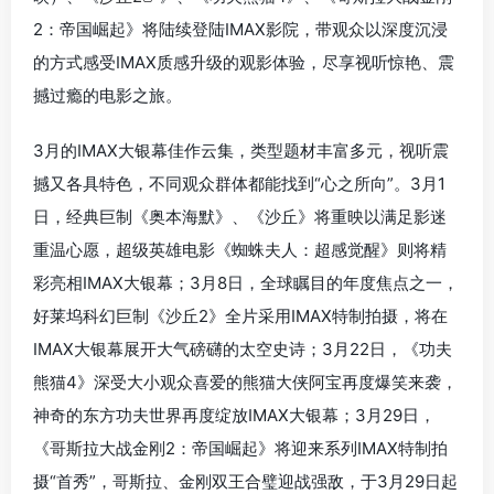
2：帝国崛起》将陆续登陆IMAX影院，带观众以深度沉浸
的方式感受IMAX质感升级的观影体验，尽享视听惊艳、震
撼过瘾的电影之旅。
3月的IMAX大银幕佳作云集，类型题材丰富多元，视听震
撼又各具特色，不同观众群体都能找到“心之所向”。3月1
日，经典巨制《奥本海默》、《沙丘》将重映以满足影迷
重温心愿，超级英雄电影《蜘蛛夫人：超感觉醒》则将精
彩亮相IMAX大银幕；3月8日，全球瞩目的年度焦点之一，
好莱坞科幻巨制《沙丘2》全片采用IMAX特制拍摄，将在
IMAX大银幕展开大气磅礴的太空史诗；3月22日，《功夫
熊猫4》深受大小观众喜爱的熊猫大侠阿宝再度爆笑来袭，
神奇的东方功夫世界再度绽放IMAX大银幕；3月29日，
《哥斯拉大战金刚2：帝国崛起》将迎来系列IMAX特制拍
摄“首秀”，哥斯拉、金刚双王合璧迎战强敌，于3月29日起