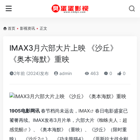
首页
•
影视资讯
•
正文
IMAX3月六部大片上映 《沙丘》
《奥本海默》重映
2年前 (2024)发布
admin
463
0
0
1905电影网讯
春节档尚未远去，
IMAX
春日电影盛宴已
饕餮再续。IMAX发布3月片单，六部大片《
蜘蛛夫人：超
感觉醒
》、《奥本海默》（重映）、《沙丘》（限时重
映）、《
沙丘2
》、《功夫熊猫4》、《哥斯拉大战金刚