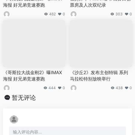
海报 好兄弟竞速赛跑
票房及人次双纪录
462
0
303
0
《哥斯拉大战金刚2》曝IMAX
《沙丘2》发布主创特辑 系列
海报 好兄弟竞速赛跑
马拉松特别放映举行
444
0
438
0
暂无评论