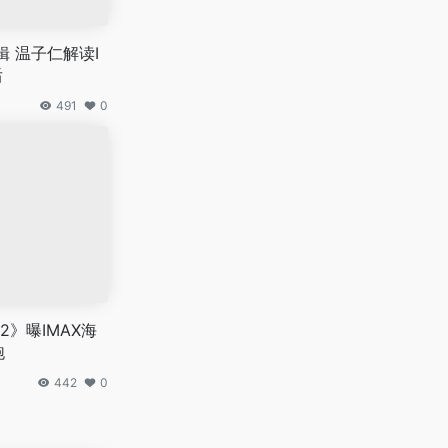
 温子仁解读I
后
491
0
》曝IMAX海
跑
442
0