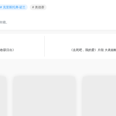
# 克里斯托弗·诺兰
# 奥德赛
转载。
：收获日出》
《去死吧，我的爱》片段 大表姐