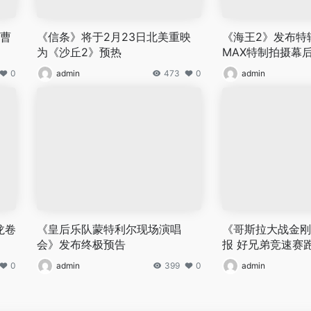
演曹
《信条》将于2月23日北美重映
《海王2》发布特辑
为《沙丘2》预热
MAX特制拍摄幕
0
admin
473
0
admin
龙卷
《皇后乐队蒙特利尔现场演唱
《哥斯拉大战金刚2
会》发布终极预告
报 好兄弟竞速赛
0
admin
399
0
admin