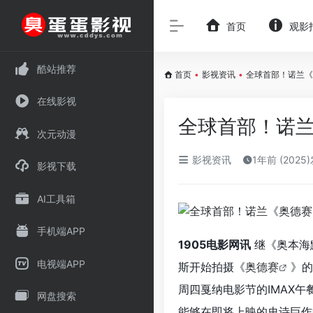
首页
观影
酷站推荐
首页
•
影视资讯
•
全球首部！诺兰《
在线影视
全球首部！诺兰
次元动漫
影视资讯
1年前 (2025
影视下载
AI工具箱
手机端APP
1905电影网讯
继《奥本海
电视端APP
斯开始拍摄《
奥德赛
》的
周四戛纳电影节的IMAX
网盘搜索
能够在即将上映的史诗巨作