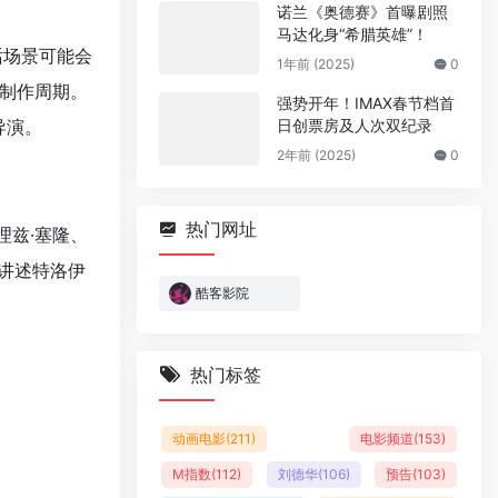
诺兰《奥德赛》首曝剧照
马达化身“希腊英雄”！
话场景可能会
1年前 (2025)
0
制作周期。
强势开年！IMAX春节档首
导演。
日创票房及人次双纪录
2年前 (2025)
0
热门网址
理兹·塞隆、
，讲述特洛伊
酷客影院
热门标签
动画电影
(211)
电影频道
(153)
M指数
(112)
刘德华
(106)
预告
(103)