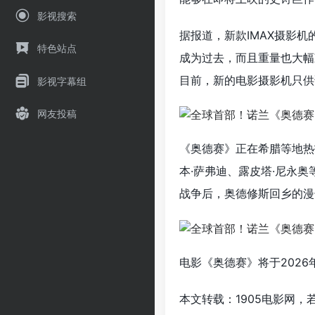
影视搜索
据报道，新款IMAX摄影机
特色站点
成为过去，而且重量也大幅
目前，新的电影摄影机只供
影视字幕组
网友投稿
《奥德赛》正在希腊等地热
本·萨弗迪、露皮塔·尼永
战争后，奥德修斯回乡的漫
电影《奥德赛》将于2026年
本文转载：1905电影网，