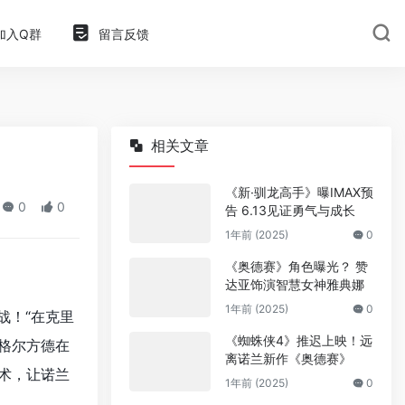
加入Q群
留言反馈
相关文章
《新·驯龙高手》曝IMAX预
0
0
告 6.13见证勇气与成长
1年前 (2025)
0
《奥德赛》角色曝光？ 赞
达亚饰演智慧女神雅典娜
1年前 (2025)
0
战！“在克里
《蜘蛛侠4》推迟上映！远
”格尔方德在
离诺兰新作《奥德赛》
技术，让诺兰
1年前 (2025)
0
。