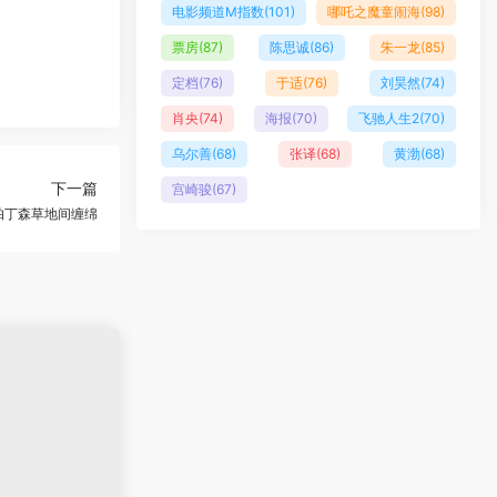
电影频道M指数
(101)
哪吒之魔童闹海
(98)
票房
(87)
陈思诚
(86)
朱一龙
(85)
定档
(76)
于适
(76)
刘昊然
(74)
肖央
(74)
海报
(70)
飞驰人生2
(70)
乌尔善
(68)
张译
(68)
黄渤
(68)
下一篇
宫崎骏
(67)
帕丁森草地间缠绵