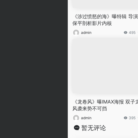
《涉过愤怒的海》曝特辑 导
保平剖析影片内核
admin
495
《龙卷风》曝IMAX海报 双子
风袭来势不可挡
admin
395
暂无评论