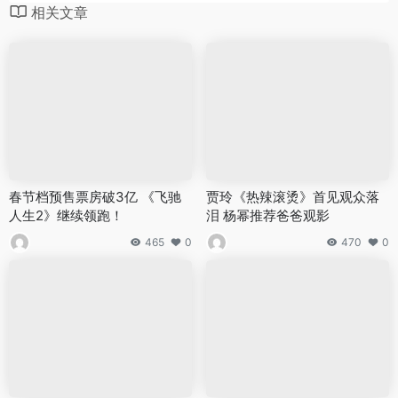
相关文章
春节档预售票房破3亿 《飞驰
贾玲《热辣滚烫》首见观众落
人生2》继续领跑！
泪 杨幂推荐爸爸观影
465
0
470
0