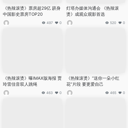
《热辣滚烫》票房超29亿 跻身
灯塔办媒体沟通会 《热辣滚
中国影史票房TOP20
烫》成观众观影首选
497
0
520
0
《热辣滚烫》曝IMAX版海报 贾
《热辣滚烫》“送你一朵小红
玲雷佳音双人跳绳
花”片段 要更爱自己
463
0
465
0