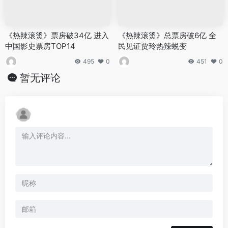
《热辣滚烫》票房破34亿 进入
《热辣滚烫》总票房破6亿 全
中国影史票房TOP14
民见证贾玲热辣蜕变
495
0
451
0
暂无评论