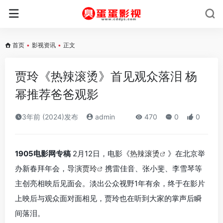
首页
•
影视资讯
•
正文
贾玲《热辣滚烫》首见观众落泪 杨
幂推荐爸爸观影
3年前 (2024)发布
admin
470
0
0
1905电影网专稿
2月12日，电影《
热辣滚烫
》在北京举
办新春拜年会，导演
贾玲
携雷佳音、张小斐、李雪琴等
主创亮相映后见面会。淡出公众视野1年有余，终于在影片
上映后与观众面对面相见，贾玲也在听到大家的掌声后瞬
间落泪。