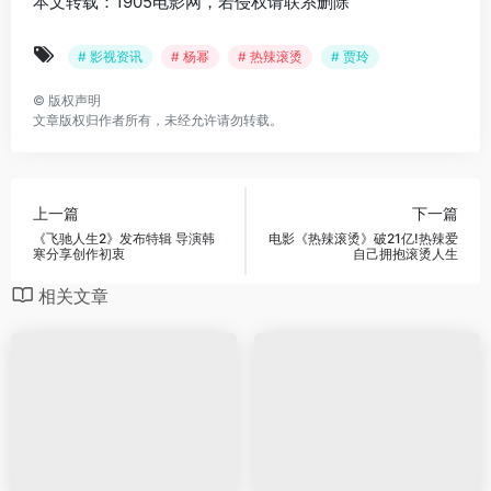
本文转载：1905电影网，若侵权请联系删除
# 影视资讯
# 杨幂
# 热辣滚烫
# 贾玲
©
版权声明
文章版权归作者所有，未经允许请勿转载。
上一篇
下一篇
《飞驰人生2》发布特辑 导演韩
电影《热辣滚烫》破21亿!热辣爱
寒分享创作初衷
自己拥抱滚烫人生
相关文章