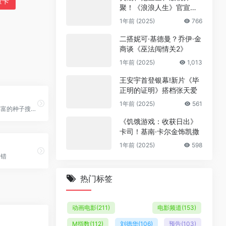
量卡
聚！《浪浪人生》官宣阵
容
1年前 (2025)
766
二搭妮可·基德曼？乔伊·金
商谈《巫法闯情关2》
1年前 (2025)
1,013
王安宇首登银幕!新片《毕
正明的证明》搭档张天爱
1年前 (2025)
561
发布页，资源丰富的种子搜索、磁力链接搜索
《饥饿游戏：收获日出》
卡司！基南·卡尔金饰凯撒
1年前 (2025)
598
不错
热门标签
动画电影
(211)
电影频道
(153)
M指数
(112)
刘德华
(106)
预告
(103)