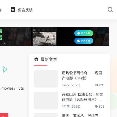
群
留言反馈
最新文章
用热爱书写传奇——观国
产电影《冲·撞》
1年前 (2025)
831
s movies
yts
诗意山河 秋浦长歌：新文
旅电影《风起秋浦河》今
日全国公映
1年前 (2025)
803
黄渤、范丞丞、殷桃齐