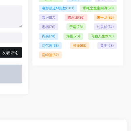
电影频道M指数
(101)
哪吒之魔童闹海
(98)
票房
(87)
陈思诚
(86)
朱一龙
(85)
定档
(76)
于适
(76)
刘昊然
(74)
肖央
(74)
海报
(70)
飞驰人生2
(70)
乌尔善
(68)
张译
(68)
黄渤
(68)
发表评论
宫崎骏
(67)