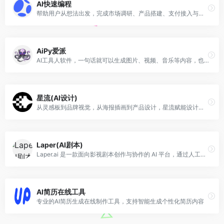
AI快速编程
帮助用户从想法出发，完成市场调研、产品搭建、支付接入与上线发布，做成可商业化网站的多智能体协作无代码编程平台。
AiPy爱派
AI工具人软件，一句话就可以生成图片、视频、音乐等内容，也可以一句话解决各种问题
星流(AI设计)
从灵感板到品牌视觉，从海报插画到产品设计，星流赋能设计师打破边界，让每一个创意精准落地。
Laper(AI剧本)
Laper.ai 是一款面向影视剧本创作与协作的 AI 平台，通过人工智能辅助编剧从创意构思到结构化剧本输出，提供剧情管理、场景划分等工具，同时支持多人实时协同编辑与团队协作，帮助影视创作者和制作团队提升创作效率并优化创作流程。
AI简历在线工具
专业的AI简历生成在线制作工具，支持智能生成个性化简历内容