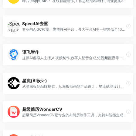
咔片(cappt)AIPPT在线智能制作,工作总结/教学课件/商业提案3分钟搞定,10万+场景模板一键替换,AI自动排版+多格式导出,支持在线编辑,一键生成PPT,咔片ppt制作网站基础功能永久免费使用！
SpeedAI去重
专业的AIGC检测、降重降AI平台，各大平台AI率一键降低至10%。同时Agent可生成文献综述、AI PPT、学术文档等。
讯飞智作
提供AI虚拟人主播,AI视频制作,数字人配音合成,短视频配音等一站式配音服务。
星流(AI设计)
从灵感板到品牌视觉，从海报插画到产品设计，星流赋能设计师打破边界，让每一个创意精准落地。
超级简历WonderCV
超级简历WonderCV是专业的AI简历制作工具，支持AI智能生成简历内容、一键优化措辞、智能纠错