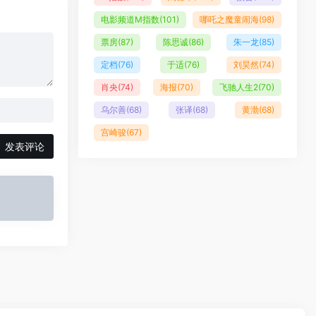
电影频道M指数
(101)
哪吒之魔童闹海
(98)
票房
(87)
陈思诚
(86)
朱一龙
(85)
定档
(76)
于适
(76)
刘昊然
(74)
肖央
(74)
海报
(70)
飞驰人生2
(70)
乌尔善
(68)
张译
(68)
黄渤
(68)
宫崎骏
(67)
发表评论