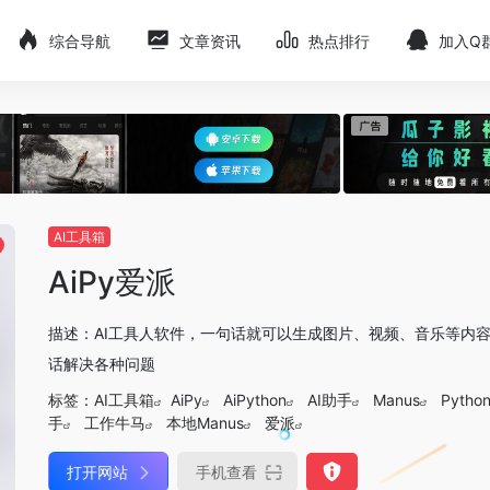
综合导航
文章资讯
热点排行
加入Q
AI工具箱
AiPy爱派
描述：AI工具人软件，一句话就可以生成图片、视频、音乐等内
话解决各种问题
标签：
AI工具箱
AiPy
AiPython
AI助手
Manus
Pytho
手
工作牛马
本地Manus
爱派
打开网站
手机查看