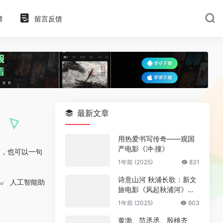
群
留言反馈
最新文章
用热爱书写传奇——观国
产电影《冲·撞》
容，也可以一句
1年前 (2025)
831
诗意山河 秋浦长歌：新文
n
人工智能助
旅电影《风起秋浦河》今
日全国公映
1年前 (2025)
803
黄渤、范丞丞、殷桃齐