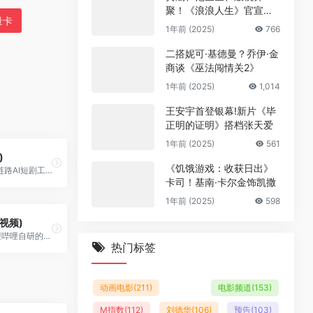
聚！《浪浪人生》官宣阵
量卡
容
1年前 (2025)
766
二搭妮可·基德曼？乔伊·金
商谈《巫法闯情关2》
1年前 (2025)
1,014
王安宇首登银幕!新片《毕
正明的证明》搭档张天爱
1年前 (2025)
561
)
《饥饿游戏：收获日出》
商汤Seko是全链路AI短剧工具，一键生成成片，低成本批量产出短视频，让内容创作效率倍增，人人都能高效出片。
卡司！基南·卡尔金饰凯撒
1年前 (2025)
598
I视频)
updream是哔哩哔哩自研的AI视频创作产品，该产品面向B站广大UP主设计，主打轻量化、智能化创作体验，界面简洁易上手。更多工具信息，关注updream官网（www.updream.cn）。
热门标签
动画电影
(211)
电影频道
(153)
M指数
(112)
刘德华
(106)
预告
(103)