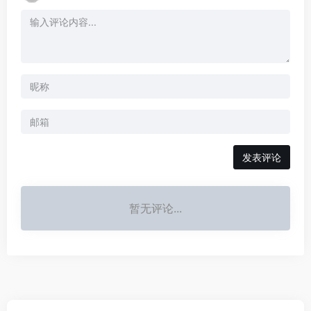
发表评论
暂无评论...