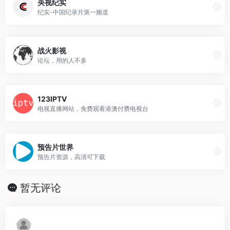
央视纪实
纪实-中国纪录片第一频道
战火影视
论坛，用的人不多
123IPTV
电视直播网站，免费观看港澳付费电视台
预告片世界
预告片资源，高清可下载
暂无评论