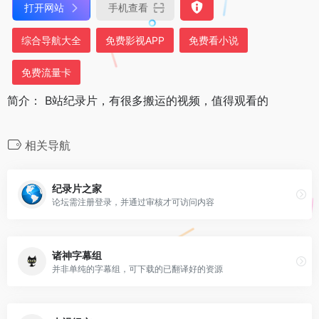
打开网站
手机查看
综合导航大全
免费影视APP
免费看小说
免费流量卡
简介： B站纪录片，有很多搬运的视频，值得观看的
相关导航
纪录片之家
论坛需注册登录，并通过审核才可访问内容
诸神字幕组
并非单纯的字幕组，可下载的已翻译好的资源