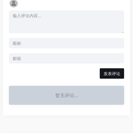
发表评论
暂无评论...