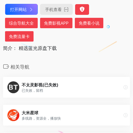
打开网站
手机查看
综合导航大全
免费影视APP
免费看小说
免费流量卡
简介： 精选蓝光原盘下载
相关导航
不太灵影视(已失效)
已失效，留档
大米星球
多线路，资源全，播放快