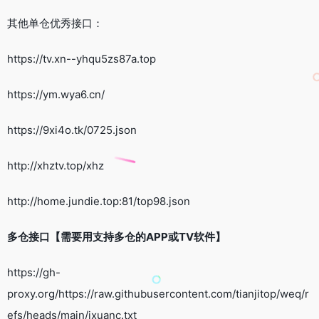
其他单仓优秀接口：
https://tv.xn--yhqu5zs87a.top
https://ym.wya6.cn/
https://9xi4o.tk/0725.json
http://xhztv.top/xhz
http://home.jundie.top:81/top98.json
多仓接口【需要用支持多仓的APP或TV软件】
https://gh-
proxy.org/https://raw.githubusercontent.com/tianjitop/weq/r
efs/heads/main/jxuanc.txt