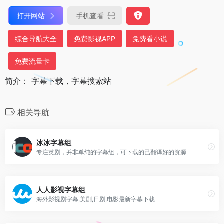
打开网站
手机查看
综合导航大全
免费影视APP
免费看小说
免费流量卡
简介： 字幕下载，字幕搜索站
相关导航
冰冰字幕组
专注英剧，并非单纯的字幕组，可下载的已翻译好的资源
人人影视字幕组
海外影视剧字幕,美剧,日剧,电影最新字幕下载