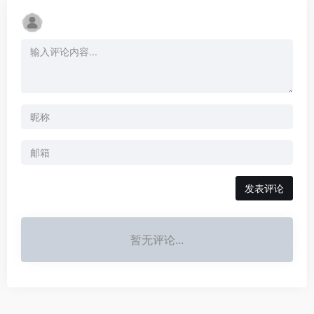
发表评论
暂无评论...