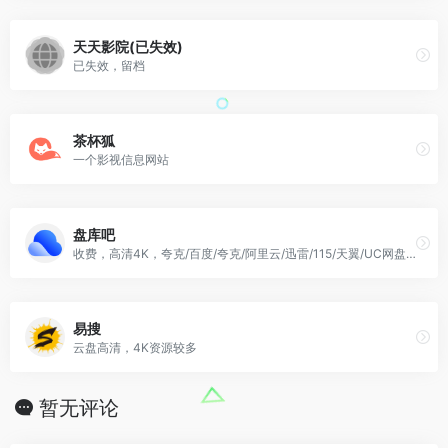
天天影院(已失效)
已失效，留档
茶杯狐
一个影视信息网站
盘库吧
收费，高清4K，夸克/百度/夸克/阿里云/迅雷/115/天翼/UC网盘搜索
易搜
云盘高清，4K资源较多
暂无评论