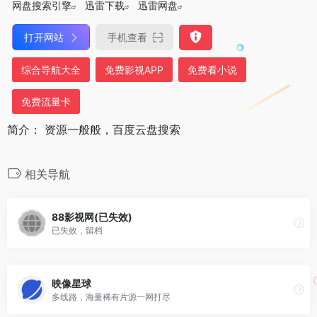
网盘搜索引擎
迅雷下载
迅雷网盘
打开网站
手机查看
综合导航大全
免费影视APP
免费看小说
免费流量卡
简介： 资源一般般，百度云盘搜索
相关导航
88影视网(已失效)
已失效，留档
映像星球
多线路，海量稀有片源一网打尽