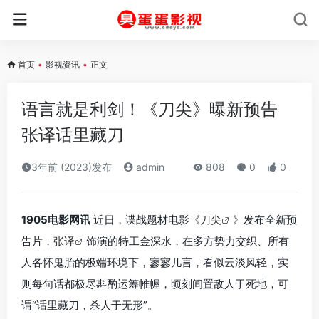
首页
•
影视资讯
•
正文
语言就是利剑！《刀尖》曝新预告
张译话里藏刀
3年前 (2023)发布
admin
808
0
0
1905电影网讯
近日，谍战题材电影《
刀尖
》发布全新预
告片，
张译
饰演的特工金深水，在多方势力交织、所有
人各怀鬼胎的极端环境下，寥寥几言，看似云淡风轻，实
则每句话都极尽斟酌运筹帷幄，顷刻间置敌人于死地，可
谓“话里藏刀，杀人于无形”。