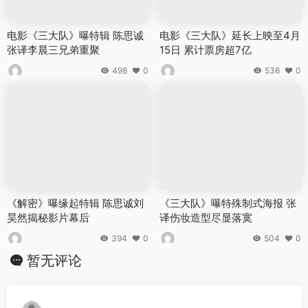
电影《三大队》曝特辑 陈思诚
电影《三大队》延长上映至4月
张译李晨三兄弟重聚
15日 累计票房超7亿
498
0
536
0
《解密》曝缘起特辑 陈思诚刘
《三大队》曝特殊制式海报 张
昊然揭秘影片幕后
译伤妆造型尽显落寞
394
0
504
0
暂无评论