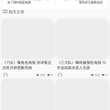
造了独特电影氛围
甯阮经天极限追凶
相关文章
《刀尖》曝角色海报 张译黄志
《三大队》曝终极预告海报 12
忠郎月婷悉数亮相
年追凶路亦是人生路
610
0
526
0