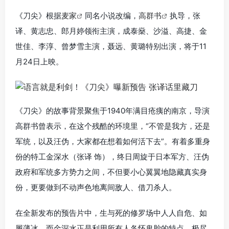
《刀尖》根据
麦家
同名小说改编，
高群书
执导，张
译、黄志忠、郎月婷领衔主演，成泰燊、沙溢、高捷、金
世佳、李淳、曾梦雪主演，聂远、黄璐特别出演，将于11
月24日上映。
《刀尖》的故事背景聚焦于1940年满目疮痍的南京，导演
高群书曾表示，在这个残酷的环境里，“不管是我方，还是
军统，以及汪伪，大家都在想着如何活下去”。有着多重身
份的特工金深水（张译 饰），终日周旋于日本军方、汪伪
政府和军统多方势力之间，不但要小心翼翼地隐藏真实身
份，更要做到不动声色地离间敌人、借刀杀人。
在全新发布的预告片中，生与死的修罗场中人人自危、如
履薄冰，而金深水正是利用所有人各怀鬼胎的特点，极尽