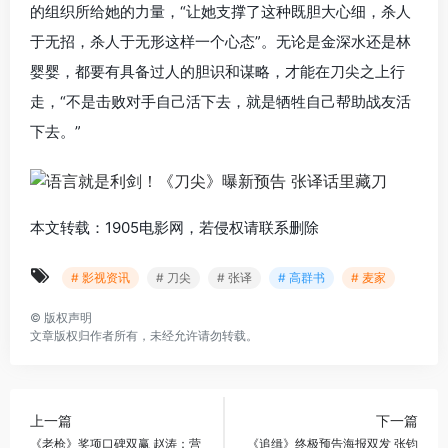
的组织所给她的力量，“让她支撑了这种既胆大心细，杀人
于无招，杀人于无形这样一个心态”。无论是金深水还是林
婴婴，都要有具备过人的胆识和谋略，才能在刀尖之上行
走，“不是击败对手自己活下去，就是牺牲自己帮助战友活
下去。”
本文转载：1905电影网，若侵权请联系删除
# 影视资讯
# 刀尖
# 张译
# 高群书
# 麦家
©
版权声明
文章版权归作者所有，未经允许请勿转载。
上一篇
下一篇
《老枪》奖项口碑双赢 赵涛：营
《追缉》终极预告海报双发 张钧