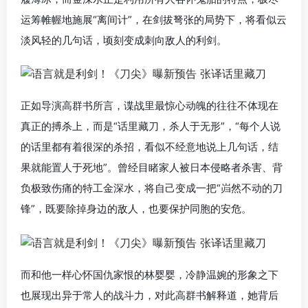
运筹帷幄地施展“离间计”，在剑拔弩张的局势下，将看似云
淡风轻的几句话，顷刻变成刺向敌人的利剑。
正如导演高群书所言，谍战里最惊心动魄的往往不体现在
真正的搏杀上，而是“话里藏刀，杀人于无形”，“每个人说
的话里都有着很深的杀招，看似不经意地说上几句话，结
果就能置人于死地”。曾经目睹家人被日本侵略者杀害、背
负极致伤痛的特工金深水，将自己变成一把“岿然不动的刀
锋”，既要除掉身边的敌人，也要保护同胞的安危。
而和他一样心怀国仇家恨的林婴婴，冷静温婉的形象之下
也展现出异于常人的战斗力，对此高群书解释道，她背后