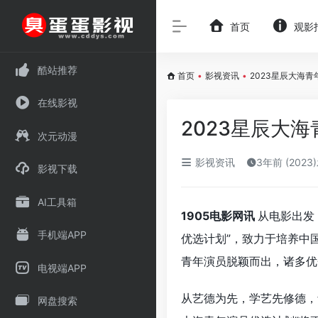
首页
观影
酷站推荐
首页
•
影视资讯
•
2023星辰大海
在线影视
2023星辰大
次元动漫
影视资讯
3年前 (2023
影视下载
AI工具箱
1905电影网讯
从电影出发
手机端APP
优选计划”，致力于培养中
青年演员脱颖而出，诸多优
电视端APP
从艺德为先，学艺先修德，
网盘搜索