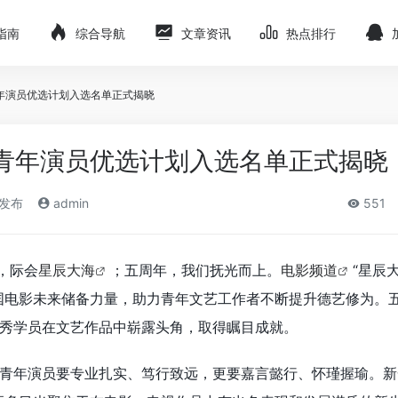
指南
综合导航
文章资讯
热点排行
青年演员优选计划入选名单正式揭晓
海青年演员优选计划入选名单正式揭晓
)发布
admin
551
，际会
星辰大海
；五周年，我们抚光而上。
电影频道
“星辰
国电影未来储备力量，助力青年文艺工作者不断提升德艺修为。
秀学员在文艺作品中崭露头角，取得瞩目成就。
青年演员要专业扎实、笃行致远，更要嘉言懿行、怀瑾握瑜。新