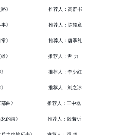
《人生之路》 推荐人：高群书
《兰闺喜事》 推荐人：陈铭章
《卿卿日常》 推荐人：唐季礼
《扫黑英雄》 推荐人：尹 力
《曾少年》 推荐人：李少红
《御猫传》 推荐人：刘之冰
封神三部曲》 推荐人：王中磊
涉过愤怒的海》 推荐人：殷若昕
乒乓之绝地反击》 推荐人：邓 超