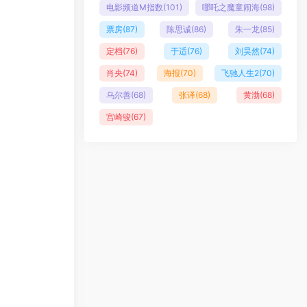
电影频道M指数
(101)
哪吒之魔童闹海
(98)
票房
(87)
陈思诚
(86)
朱一龙
(85)
定档
(76)
于适
(76)
刘昊然
(74)
肖央
(74)
海报
(70)
飞驰人生2
(70)
乌尔善
(68)
张译
(68)
黄渤
(68)
宫崎骏
(67)