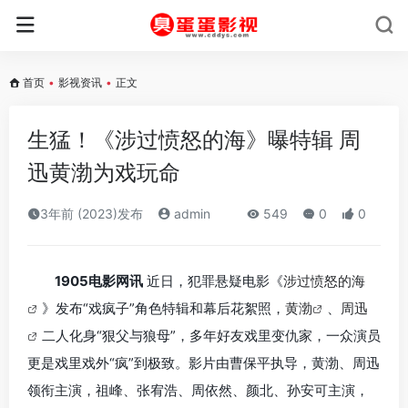
首页
•
影视资讯
•
正文
生猛！《涉过愤怒的海》曝特辑 周
迅黄渤为戏玩命
3年前 (2023)发布
admin
549
0
0
1905电影网讯
近日，犯罪悬疑电影《
涉过愤怒的海
》发布“戏疯子”角色特辑和幕后花絮照，
黄渤
、
周迅
二人化身“狠父与狼母”，多年好友戏里变仇家，一众演员
更是戏里戏外“疯”到极致。影片由曹保平执导，黄渤、周迅
领衔主演，祖峰、张宥浩、周依然、颜北、孙安可主演，