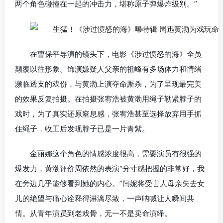
两个角色碰撞在一起的冲击力，堪称原子弹爆炸级别。”
在曹保平导演的镜头下，电影《涉过愤怒的海》全员
颠覆以往形象。饰演嫌疑人父亲的祖峰有多场体力和情绪
濒临透支的戏份，与黄渤上演夺命厮杀，为了呈现最完美
的效果反复拍摄。在拍摄张宥浩被黄渤用绳子勒紧脖子的
戏时，为了真实还原窒息感，张宥浩甚至选择放弃用手抓
住绳子，收工后发现脖子已是一片青紫。
金丽娜这个角色的情感浓度很高，需要演员有很强的
爆发力，黄渤评价周依然的表演“分寸感把握的非常好，我
在旁边几乎能够看到她的内心。”闫妮将受害人母亲失去女
儿的绝望与痛心诠释得淋漓尽致，一声呐喊让人瞬间共
情。从青年演员到老戏骨，无一不是卖命演绎。