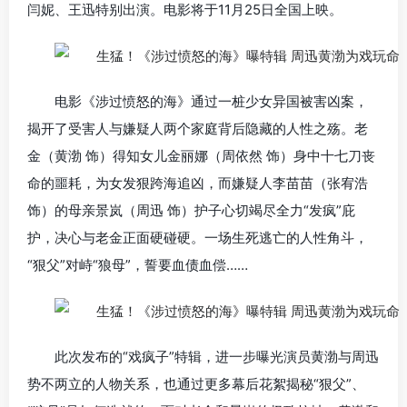
闫妮、王迅特别出演。电影将于11月25日全国上映。
电影《涉过愤怒的海》通过一桩少女异国被害凶案，
揭开了受害人与嫌疑人两个家庭背后隐藏的人性之殇。老
金（黄渤 饰）得知女儿金丽娜（周依然 饰）身中十七刀丧
命的噩耗，为女发狠跨海追凶，而嫌疑人李苗苗（张宥浩
饰）的母亲景岚（周迅 饰）护子心切竭尽全力“发疯”庇
护，决心与老金正面硬碰硬。一场生死逃亡的人性角斗，
“狠父”对峙“狼母”，誓要血债血偿……
此次发布的“戏疯子”特辑，进一步曝光演员黄渤与周迅
势不两立的人物关系，也通过更多幕后花絮揭秘“狠父”、