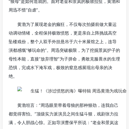
“狼母”是如何造就的。面对老金和景岚的极致拉扯，黄渤和
周迅不惜“自虐”。
黄渤为了展现老金的癫狂，不仅每次拍摄前做大量运
动调动情绪，全程保持极致愤怒，更是亲自上阵挑战高空
坠楼戏份，整个人双手外挂悬吊于六十米展馆之上，连导
演都感慨“够玩命的”。周迅突破极限，为了挖掘景岚护子的
母性本能，直接“放弃理智”为子拼命，勇敢克服畏水的生理
恐惧，完成水下淹车戏，极致的窒息感展现出母亲的决
绝。
黄渤坦言：“周迅眼里带着母狼的那种狠劲，连我自己
都觉得害怕。”顶级实力派演员之间生猛斗狠，戏剧张力拉
满，令人胆战心惊。正如导演曹保平所说：“老金和景岚这