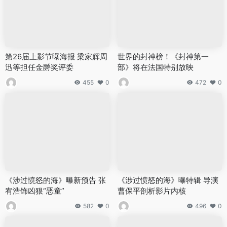
第26届上影节曝海报 梁家辉周
世界的封神榜！《封神第一
迅等担任金爵奖评委
部》将在法国特别放映
455
0
472
0
《涉过愤怒的海》曝新预告 张
《涉过愤怒的海》曝特辑 导演
宥浩饰凶狠“恶童”
曹保平剖析影片内核
582
0
496
0