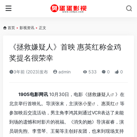
首页
•
影视资讯
•
正文
《拯救嫌疑人》首映 惠英红称金鸡
奖提名很荣幸
3年前 (2023)发布
admin
533
0
0
1905电影网讯
10月30日，电影《
拯救嫌疑人
》在
北京举行首映礼。导演张末，主演
张小斐
、
惠英红
等
参加映后交流活动，男主角李鸿其则通过VCR表达了未能
到场的遗憾和对影片的祝福。《消失的她》导演崔睿，演
员胡先煦、李雪琴、王菊等主创好友团，也来到现场支持