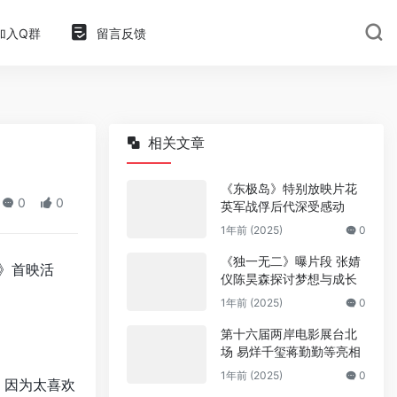
加入Q群
留言反馈
相关文章
《东极岛》特别放映片花
0
0
英军战俘后代深受感动
1年前 (2025)
0
《独一无二》曝片段 张婧
》首映活
仪陈昊森探讨梦想与成长
1年前 (2025)
0
第十六届两岸电影展台北
场 易烊千玺蒋勤勤等亮相
1年前 (2025)
0
，因为太喜欢