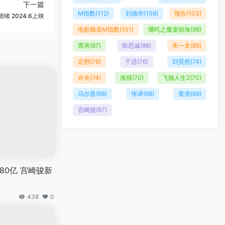
下一篇
M指数
(112)
刘德华
(106)
预告
(103)
 2024.6上映
电影频道M指数
(101)
哪吒之魔童闹海
(98)
票房
(87)
陈思诚
(86)
朱一龙
(85)
定档
(76)
于适
(76)
刘昊然
(74)
肖央
(74)
海报
(70)
飞驰人生2
(70)
乌尔善
(68)
张译
(68)
黄渤
(68)
宫崎骏
(67)
180亿 宫崎骏新
438
0