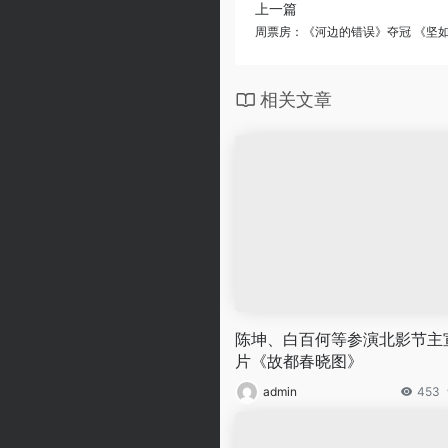
上一篇
周票房：《河边的错误》夺冠 《坚如
相关文章
陈坤、白百何等参演北影节主
片《故都春晓图》
admin
453