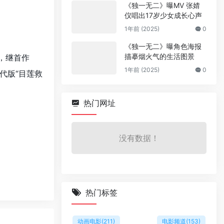
《独一无二》曝MV 张婧
仪唱出17岁少女成长心声
1年前 (2025)
0
《独一无二》曝角色海报
描摹烟火气的生活图景
，继首作
1年前 (2025)
0
代版“目莲救
热门网址
没有数据！
热门标签
动画电影
(211)
电影频道
(153)