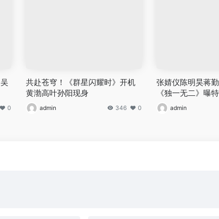
骏吴
共赴苍穹！《群星闪耀时》开机
张婧仪陈明昊蒋勤
黄渤高叶孙阳现身
《独一无二》曝特
0
admin
346
0
admin