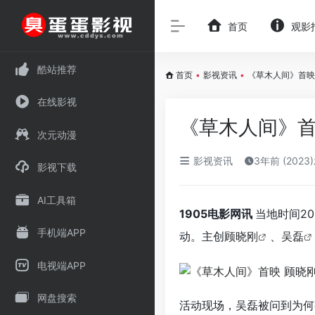
首页
观影
酷站推荐
首页
•
影视资讯
•
《草木人间》首映
在线影视
《草木人间》首
次元动漫
影视资讯
3年前 (2023
影视下载
AI工具箱
1905电影网讯
当地时间20
手机端APP
动。主创
顾晓刚
、
吴磊
电视端APP
网盘搜索
活动现场，吴磊被问到为何