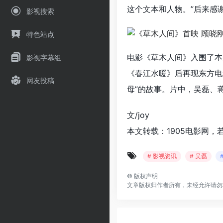
这个文本和人物。”后来感
影视搜索
特色站点
电影《草木人间》入围了本
影视字幕组
《春江水暖》后再现东方电
网友投稿
母”的故事。片中，吴磊、
文/joy
本文转载：1905电影网，
# 影视资讯
# 吴磊
©
版权声明
文章版权归作者所有，未经允许请勿