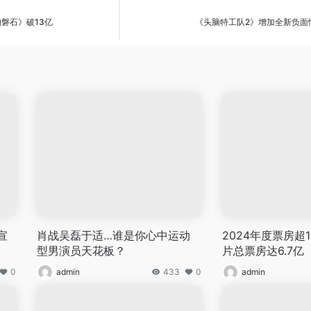
磐石》破13亿
《头脑特工队2》增加全新负面情绪
宣
肖战吴磊于适…谁是你心中运动
2024年度票房超
型男演员天花板？
片总票房达6.7亿
0
admin
433
0
admin