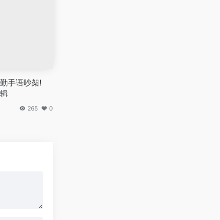
勤手语吵架!
辑
265
0