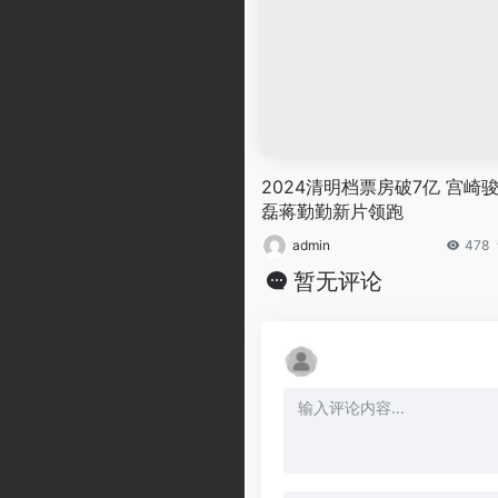
2024清明档票房破7亿 宫崎
磊蒋勤勤新片领跑
admin
478
暂无评论