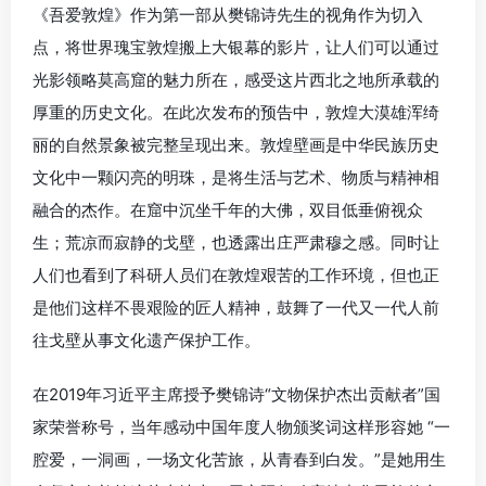
《吾爱敦煌》作为第一部从樊锦诗先生的视角作为切入
点，将世界瑰宝敦煌搬上大银幕的影片，让人们可以通过
光影领略莫高窟的魅力所在，感受这片西北之地所承载的
厚重的历史文化。在此次发布的预告中，敦煌大漠雄浑绮
丽的自然景象被完整呈现出来。敦煌壁画是中华民族历史
文化中一颗闪亮的明珠，是将生活与艺术、物质与精神相
融合的杰作。在窟中沉坐千年的大佛，双目低垂俯视众
生；荒凉而寂静的戈壁，也透露出庄严肃穆之感。同时让
人们也看到了科研人员们在敦煌艰苦的工作环境，但也正
是他们这样不畏艰险的匠人精神，鼓舞了一代又一代人前
往戈壁从事文化遗产保护工作。
在2019年习近平主席授予樊锦诗“文物保护杰出贡献者”国
家荣誉称号，当年感动中国年度人物颁奖词这样形容她 “一
腔爱，一洞画，一场文化苦旅，从青春到白发。”是她用生