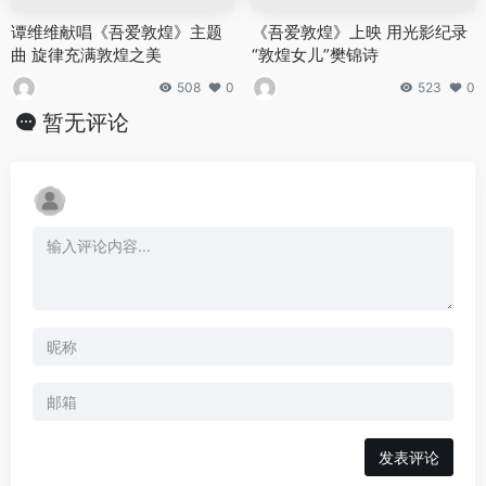
谭维维献唱《吾爱敦煌》主题
《吾爱敦煌》上映 用光影纪录
曲 旋律充满敦煌之美
“敦煌女儿”樊锦诗
508
0
523
0
暂无评论
发表评论