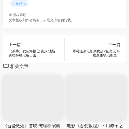
# 黄品沅
©
版权声明
文章版权归作者所有，未经允许请勿转载。
上一篇
下一篇
《杀手》发新海报 迈克尔·法斯
霉霉巡演电影票房超2亿美元 年
宾德持枪准备出击
度最赚钱电影之一
相关文章
《吾爱敦煌》首映 陈瑾称演樊
电影《吾爱敦煌》：用赤子之