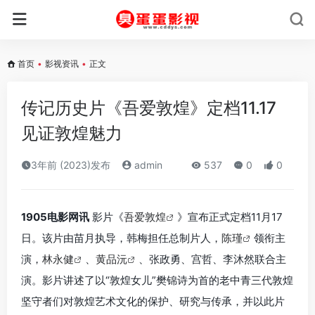
首页
•
影视资讯
•
正文
传记历史片《吾爱敦煌》定档11.17
见证敦煌魅力
3年前 (2023)发布
admin
537
0
0
1905电影网讯
影片《
吾爱敦煌
》宣布正式定档11月17
日。该片由苗月执导，韩梅担任总制片人，
陈瑾
领衔主
演，
林永健
、
黄品沅
、张政勇、宫哲、李沐然联合主
演。影片讲述了以“敦煌女儿”樊锦诗为首的老中青三代敦煌
坚守者们对敦煌艺术文化的保护、研究与传承，并以此片