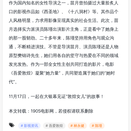
作为国内知名的女性导演之一，苗月曾拍摄过大量脍炙人
口的影视作品如《西圣地》、《十八洞村》等。其作品个
人风格明显，力求用影像呈现真实的社会生活。此次，苗
月选择实力派演员陈瑾出演影片主角，正是看中了她身上
的那一股韧劲。二十多年来，陈瑾坚持用角色与观众沟
通，不断精进演技。不管是导演苗月、演员陈瑾还是人物
原型樊锦诗先生，她们用各自的坚守与热爱在不同的领域
发光发热。作为一部全女性主创共同打造的影片，电影
《吾爱敦煌》凝聚“她力量”，共同塑造属于她们的“她时
代”。
11月17日，一起在大银幕见证“敦煌女儿”的故事！
本文转载：1905电影网，若侵权请联系删除
# 影视资讯
# 吾爱敦煌
# 林永健
# 陈瑾