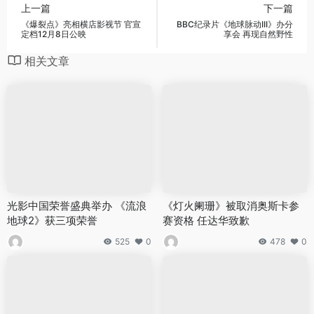
上一篇
下一篇
《爆裂点》亮相横店影视节 官宣
BBC纪录片《地球脉动III》办分
定档12月8日公映
享会 再现自然野性
相关文章
光影中国荣誉盛典举办 《流浪
《灯火阑珊》被取消奥斯卡参
地球2》获三项荣誉
赛资格 任达华致歉
525
0
478
0