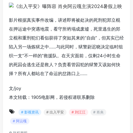
影片根据真实事件改编，讲述即将被处决的死刑犯郑立棍
在押运途中突遇地震，看守所坍塌成废墟，死里逃生的郑
立棍和重刑犯们看似获得了突如其来的“自由”，但其实已经
陷入另一场炼狱之中……与此同时，狱警尉迟晓决定临时组
织一支“不一样的”救援队。在天灾面前，仅剩24小时生命
的死囚会逃生还是救人？负责看管囚犯的狱警又该如何抉
择？所有人都站在了命运的岔路口上……
文/joy
本文转载：1905电影网，若侵权请联系删除
# 影视资讯
# 出入平安
# 刘江江
# 肖央
# 阿云嘎
©
版权声明