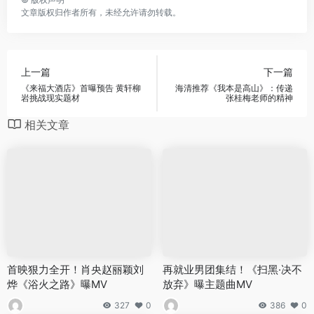
文章版权归作者所有，未经允许请勿转载。
上一篇
下一篇
《来福大酒店》首曝预告 黄轩柳
海清推荐《我本是高山》：传递
岩挑战现实题材
张桂梅老师的精神
相关文章
首映狠力全开！肖央赵丽颖刘
再就业男团集结！《扫黑·决不
烨《浴火之路》曝MV
放弃》曝主题曲MV
327
0
386
0