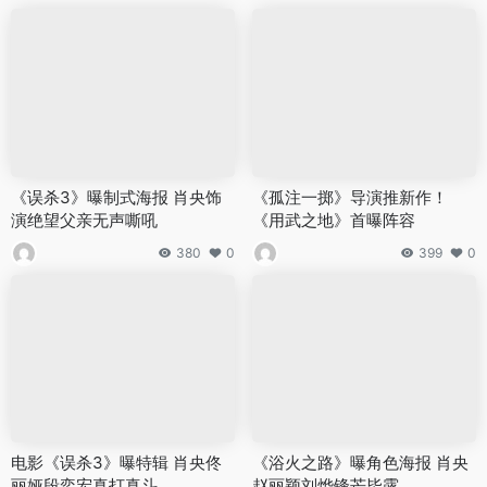
《误杀3》曝制式海报 肖央饰
《孤注一掷》导演推新作！
演绝望父亲无声嘶吼
《用武之地》首曝阵容
380
0
399
0
电影《误杀3》曝特辑 肖央佟
《浴火之路》曝角色海报 肖央
丽娅段奕宏真打真斗
赵丽颖刘烨锋芒毕露