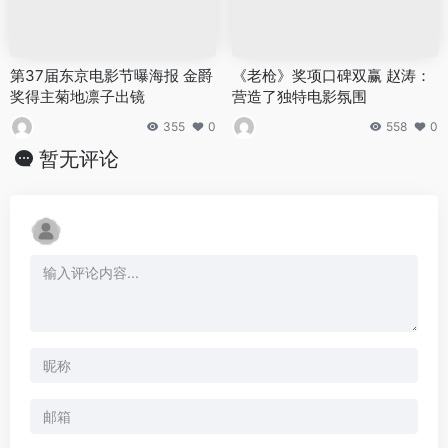
第37届东京电影节曝海报 金爵
《老枪》奖项口碑双赢 赵涛：
奖得主菊地凛子出镜
营造了独特电影氛围
355
0
558
0
暂无评论