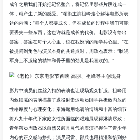
成年之后我们开始把记忆整合，将记忆里那些片段连成一
体，就产生了新的感受。”领衔主演祖峰走心解读电影所表
达的内涵：“每个人都要成长，但在成长的过程中我们可能
要丢失一些东西，这也许就是成长的代价。电影没有给出
答案，答案在每个人心里，也在我扮演的顾学兵心里。”在
被提问到角色与演员本身的共通点时，周政杰表示：“耿晓
军身上不服输的精神和骨子里的劲儿是我喜欢的。”
影片中演员们丝丝入扣的表演也让现场观众折服。祖峰用
内敛细腻的表演描摹了退役射击运动员顾学兵极致内放的
性格厚度与心理变化；秦海璐用饱满的情绪和丰富的细节
将八九十年代下家庭女性所面临的艰难展现得淋漓尽致；
青年演员周政杰以自然又颇具灵气的表演把握住了青少年
内心的正义感与挣扎；演员冯雷、邵兵也用精湛和恰到好