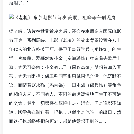
落泪了。”
据了解，该片在世界首映之后，还会在本届东京国际电影
节开启一系列展映。电影《老枪》的故事背景设置在八十
年代末的北方残破工厂。保卫干事顾学兵（祖峰饰）的生
活一片狼藉。爱慕对象小金（秦海璐饰）犹豫着去歌厅上
班，他无可奈何；小金的儿子（周政杰饰）梦想着加入匪
帮，他无力阻拦；保卫科同事跟窃贼同流合污，他沉默不
语。而随着赵永强（冯雷饰）、田永烈（邵兵饰）等角色
的相继入局，不同的人、不同的命运缓慢地产生了不可逆
的交集，似乎一切都将在压抑中走向消亡。但是谁都不知
道，顾学兵在制造着一把枪，这似乎是他唯一的出口，然
而这把枪最终将指向何处，却是他意想不到的……