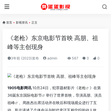
首页
•
影视资讯
•
正文
《老枪》东京电影节首映 高朋、祖
峰等主创现身
3年前 (2023)发布
admin
567
0
0
1905电影网讯
10月24日，犯罪题材影片《
老枪
》在第
36届
东京国际电影节
举行了世界首映，导演高朋、演员
祖峰
、周政杰出席活动并在映后和现场观众进行了互
动。影片讲述了个体命运与时代变迁互相交织的动人故