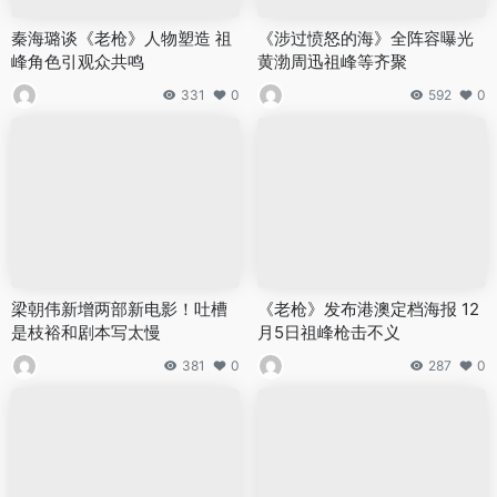
秦海璐谈《老枪》人物塑造 祖
《涉过愤怒的海》全阵容曝光
峰角色引观众共鸣
黄渤周迅祖峰等齐聚
331
0
592
0
梁朝伟新增两部新电影！吐槽
《老枪》发布港澳定档海报 12
是枝裕和剧本写太慢
月5日祖峰枪击不义
381
0
287
0