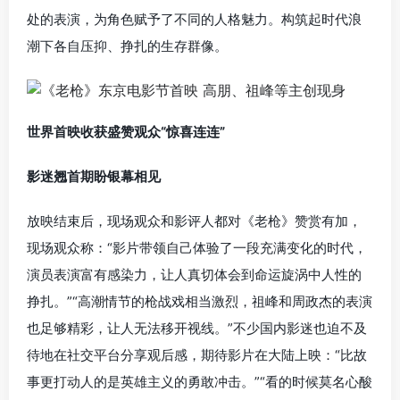
处的表演，为角色赋予了不同的人格魅力。构筑起时代浪
潮下各自压抑、挣扎的生存群像。
世界首映收获盛赞观众“惊喜连连”
影迷翘首期盼银幕相见
放映结束后，现场观众和影评人都对《老枪》赞赏有加，
现场观众称：“影片带领自己体验了一段充满变化的时代，
演员表演富有感染力，让人真切体会到命运旋涡中人性的
挣扎。”“高潮情节的枪战戏相当激烈，祖峰和周政杰的表演
也足够精彩，让人无法移开视线。”不少国内影迷也迫不及
待地在社交平台分享观后感，期待影片在大陆上映：“比故
事更打动人的是英雄主义的勇敢冲击。”“看的时候莫名心酸