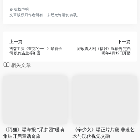
©
版权声明
文章版权归作者所有，未经允许请勿转载。
上一篇
下一篇
抖森主演《查克的一生》曝新卡
游改真人剧《辐射》曝预告 定档
司 凯伦吉兰等加盟
明年4月12日开播
相关文章
《阿狸》曝海报 “采梦团”暖萌
《伞少女》曝正片片段 非遗艺
集结开启童话奇旅
术与现代视觉交融