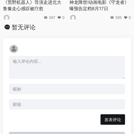
《荒野机器人》导演走进北大
神龙降世!动画电影《守龙者》
鲁豫走心感叹被疗愈
曝预告定档8月17日
367
0
365
0
暂无评论
发表评论