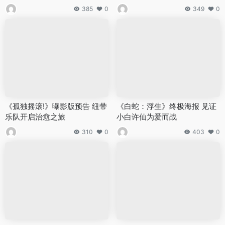
385
0
349
0
《孤独摇滚!》曝影版预告 纽带
《白蛇：浮生》终极海报 见证
乐队开启治愈之旅
小白许仙为爱而战
310
0
403
0