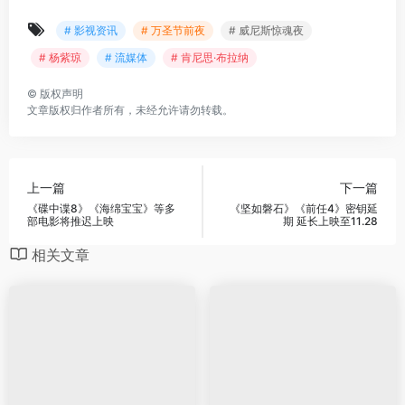
# 影视资讯
# 万圣节前夜
# 威尼斯惊魂夜
# 杨紫琼
# 流媒体
# 肯尼思·布拉纳
©
版权声明
文章版权归作者所有，未经允许请勿转载。
上一篇
下一篇
《碟中谍8》《海绵宝宝》等多
《坚如磐石》《前任4》密钥延
部电影将推迟上映
期 延长上映至11.28
相关文章