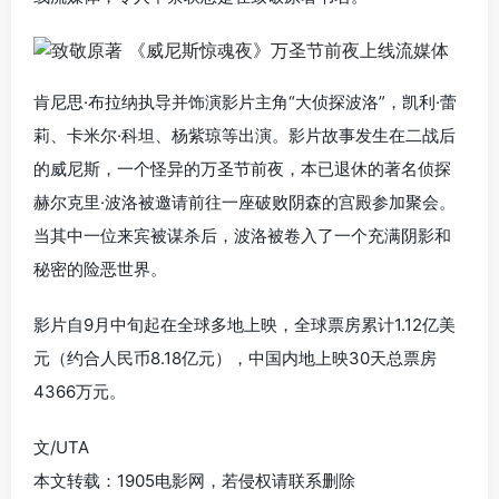
肯尼思·布拉纳执导并饰演影片主角“大侦探波洛”，凯利·蕾
莉、卡米尔·科坦、杨紫琼等出演。影片故事发生在二战后
的威尼斯，一个怪异的万圣节前夜，本已退休的著名侦探
赫尔克里·波洛被邀请前往一座破败阴森的宫殿参加聚会。
当其中一位来宾被谋杀后，波洛被卷入了一个充满阴影和
秘密的险恶世界。
影片自9月中旬起在全球多地上映，全球票房累计1.12亿美
元（约合人民币8.18亿元），中国内地上映30天总票房
4366万元。
文/UTA
本文转载：1905电影网，若侵权请联系删除