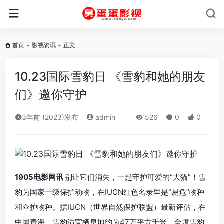
首页
•
影视资讯
•
正文
10.23国际雪豹日 《雪豹和她的朋友
们》邀你守护
3年前 (2023)发布
admin
526
0
0
1905电影网讯
别让它们消失，一起守护可爱的“大猫”！雪
豹为国家一级保护动物，在IUCN红色名录里是“易危”物种
和伞护物种。据IUCN（世界自然保护联盟）最新评估，在
中国青海，雪豹适宜栖息地约为47万平方千米，全境雪豹