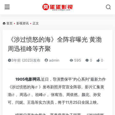
首页
•
影视资讯
•
正文
《涉过愤怒的海》全阵容曝光 黄渤
周迅祖峰等齐聚
3年前 (2023)发布
admin
595
0
0
1905电影网讯
近日，导演曹保平“灼心系列”最新力作
《
涉过愤怒的海
》发布剧照并官宣全阵容。影片汇集
黄
渤
、
周迅
、
祖峰
、张宥浩、周依然、颜北、孙安
可、闫妮、王迅等实力演员，将于11月25日全国上映。