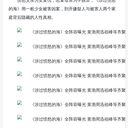
愤怒父亲为女复仇，恶童母亲为子脱罪，《涉过愤怒
的海》用一桩少女被害凶案，剖开嫌疑人与被害人两个家
庭背后隐藏的人性真相。