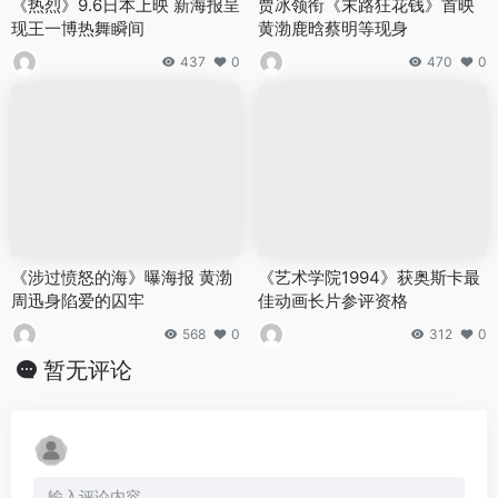
《热烈》9.6日本上映 新海报呈
贾冰领衔《末路狂花钱》首映
现王一博热舞瞬间
黄渤鹿晗蔡明等现身
437
0
470
0
《涉过愤怒的海》曝海报 黄渤
《艺术学院1994》获奥斯卡最
周迅身陷爱的囚牢
佳动画长片参评资格
568
0
312
0
暂无评论