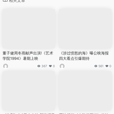
相关文章
董子健周冬雨献声出演!《艺术
《涉过愤怒的海》曝公映海报
学院1994》暑期上映
四大看点引爆期待
367
0
561
0