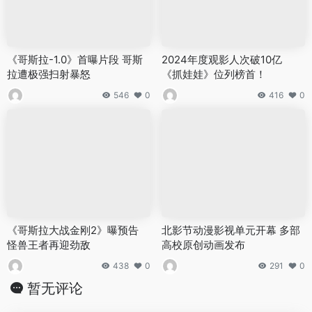
《哥斯拉-1.0》首曝片段 哥斯
2024年度观影人次破10亿
拉遭极强扫射暴怒
《抓娃娃》位列榜首！
546
0
416
0
《哥斯拉大战金刚2》曝预告
北影节动漫影视单元开幕 多部
怪兽王者再迎劲敌
高校原创动画发布
438
0
291
0
暂无评论