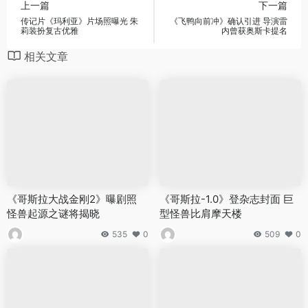
上一篇
下一篇
传记片《玛利亚》片场照曝光 朱
《飞鸭向前冲》确认引进 导演雷
莉装扮复古优雅
内曾获奥斯卡提名
相关文章
《哥斯拉大战金刚2》曝剧照
《哥斯拉-1.0》登杂志封面 巨
怪兽起源之谜将揭晓
型怪兽比肩摩天楼
535
0
509
0