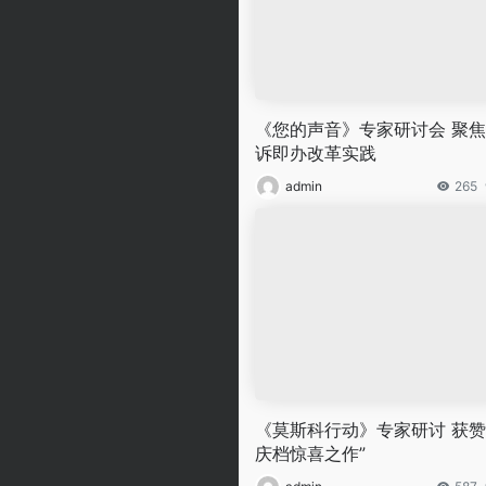
《您的声音》专家研讨会 聚
诉即办改革实践
admin
265
《莫斯科行动》专家研讨 获赞
庆档惊喜之作”