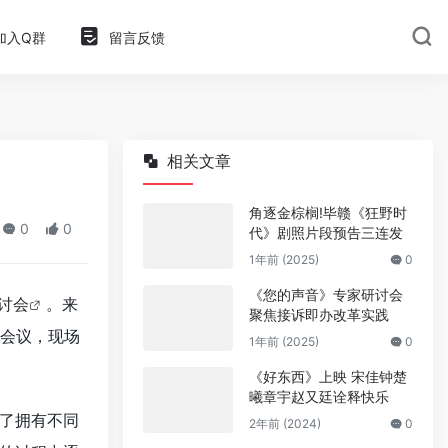
加入Q群
留言反馈
相关文章
角逐金棕榈!毕赣《狂野时
0
0
代》剧照片段预告三连发
1年前 (2025)
0
《您的声音》专家研讨会
讨会
。来
聚焦接诉即办改革实践
会议，现场
1年前 (2025)
0
《好东西》上映 宋佳钟楚
曦章宇赵又廷诠释快乐
了拥有不同
2年前 (2024)
0