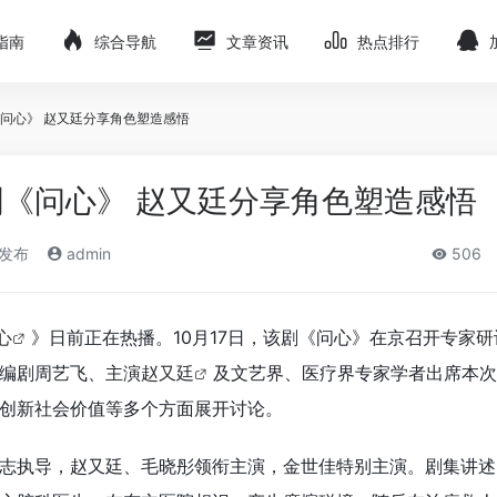
指南
综合导航
文章资讯
热点排行
问心》 赵又廷分享角色塑造感悟
《问心》 赵又廷分享角色塑造感悟
)发布
admin
506
心
》日前正在热播。10月17日，该剧《问心》在京召开
专家研
编剧周艺飞、主演
赵又廷
及文艺界、医疗界专家学者出席本次
创新社会价值等多个方面展开讨论。
志执导，赵又廷、毛晓彤领衔主演，金世佳特别主演。剧集讲述