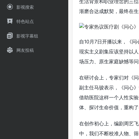
生活背景和职业理念的三位
影视搜索
渐磨合达成默契，最终在
特色站点
影视字幕组
自10月7日开播以来，《问
网友投稿
现实主义剧集应该坚持以人
场压力、原生家庭缺憾等问
在研讨会上，专家们对《问
副主任马骏表示，《问心》
借助医院这样一个人性实验
体、探讨生命价值，重构了
在创作初心上，编剧周艺飞
中，我们不断校准人物、筛