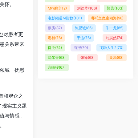
关怀。
M指数
(112)
刘德华
(106)
预告
(103)
电影频道M指数
(101)
哪吒之魔童闹海
(98)
票房
(87)
陈思诚
(86)
朱一龙
(85)
也对患者更
定档
(76)
于适
(76)
刘昊然
(74)
患关系带来
肖央
(74)
海报
(70)
飞驰人生2
(70)
乌尔善
(68)
张译
(68)
黄渤
(68)
宫崎骏
(67)
领域，抚慰
者和观众之
了现实主义题
值与情感，
。