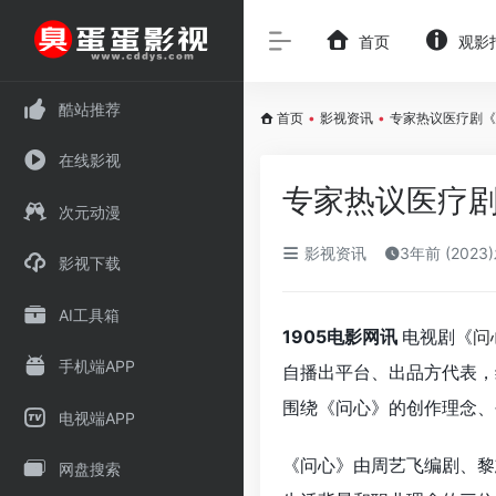
首页
观影
酷站推荐
首页
•
影视资讯
•
专家热议医疗剧《
在线影视
专家热议医疗剧
次元动漫
影视资讯
3年前 (2023
影视下载
AI工具箱
1905电影网讯
电视剧《
问
手机端APP
自播出平台、出品方代表，
围绕《问心》的创作理念、
电视端APP
《问心》由周艺飞编剧、黎
网盘搜索