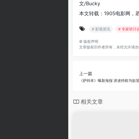
文/Bucky
本文转载：1905电影网，
# 影视资讯
# 专家研讨
©
版权声明
文章版权归作者所有，未经允许请勿
上一篇
《萨特本》曝新海报 讲述特权与欲
相关文章