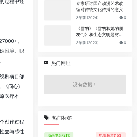
的过程中逐
专家研讨国产动漫艺术改
编对传统文化传播的意义
3年前 (2024)
0
《雪豹》《雪豹和她的朋
友们》和生态文明题材优
7000+。
秀电影创作生产专家研讨
3年前 (2023)
0
会青海召开
姓困境、职
。
热门网址
视剧项目部
没有数据！
，《问心》
原医疗本
热门标签
个创作过程
性去与感性
动画电影
(211)
电影频道
(153)