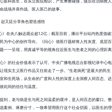
心脏科医生，在东立医院相识，产生摩擦碰撞，随后在治病救人
生命战场并肩作战、医人医己的故事。
心》在央八触达观众超1.2亿；截至目前，播出平台站内热度值破2
民为中心的创作导向。《问心》借医疗题材将人性灰度、底层百
题一一呈现，用真诚平等的视角拉近医生与患者之间的心理距离
心》的社会价值表示了认可。中央广播电视总台影视纪录中心电
让现实主义医疗作品又往前走了一步。“生老病死”是最大的民生
室和生死场，从生命的广度和人性的深度上去洞察人间百态、还
彼此间的信任与温度。
提到，老与病是生与死之间温柔的缓冲，是人间百态的窗口。整
选案例、琢磨分寸，一致希望用医疗这个社会切面，以医生的理