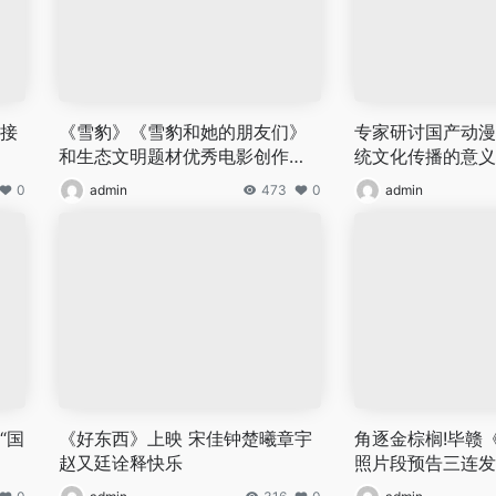
焦接
《雪豹》《雪豹和她的朋友们》
专家研讨国产动漫
和生态文明题材优秀电影创作生
统文化传播的意义
产专家研讨会青海召开
0
admin
473
0
admin
“国
《好东西》上映 宋佳钟楚曦章宇
角逐金棕榈!毕赣
赵又廷诠释快乐
照片段预告三连发