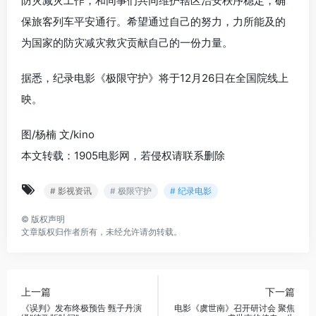
防灾减灾工作，和同事们共同维护辖区治安秩序稳定，确
保旅客列车平安通行。希望通过自己的努力，力所能及的
为国家的防灾减灾救灾贡献自己的一份力量。
据悉，纪录电影《极限守护》将于12月26日在全国院线上
映。
图/杨楠 文/kino
本文转载：1905电影网，若侵权请联系删除
# 影视资讯
# 极限守护
# 纪录电影
©
版权声明
文章版权归作者所有，未经允许请勿转载。
上一篇
下一篇
《误判》发布终极预告 甄子丹演
电影《虞世南》召开研讨会 聚焦