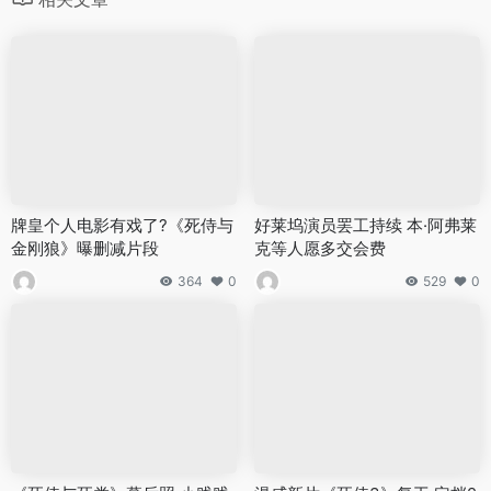
牌皇个人电影有戏了?《死侍与
好莱坞演员罢工持续 本·阿弗莱
金刚狼》曝删减片段
克等人愿多交会费
364
0
529
0