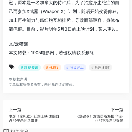
逊，原本是一名加拿大的特种兵，为了治愈身患绝症的自
己而参加X武器（Weapon X）计划，随后开始变得癫狂。
加上再生能力与癌细胞互相排斥，导致面部毁容，身体布
满疤痕。目前，影片明年5月3日的上映计划，暂未更改。
文/云猫猫
本文转载：1905电影网，若侵权请联系删除
# 影视资讯
# 死侍3
# 演员罢工
# 肖恩·利维
©
版权声明
文章版权归作者所有，未经允许请勿转载。
上一篇
下一篇
电影《摩托党》延期上映 改编自
《拿破仑》发西语版海报 华金·
丹尼·里昂同名影集
菲尼克斯造型曝光
相关文章