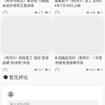
《死侍与死党》幕后照 小贱贱
漫威新片《死侍3》复工 定档2
休叔并肩而立显深情
4年7月26日上映
471
0
498
0
《死侍3》剧组复工 瑞安·雷诺
本尼确定回归《复联5》！肖恩
兹晒“死侍狗”庆祝
·利维有望接棒导筒
507
0
403
0
暂无评论