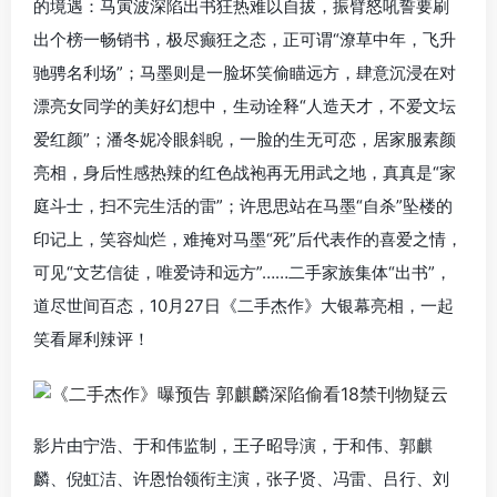
的境遇：马寅波深陷出书狂热难以自拔，振臂怒吼誓要刷
出个榜一畅销书，极尽癫狂之态，正可谓“潦草中年，飞升
驰骋名利场”；马墨则是一脸坏笑偷瞄远方，肆意沉浸在对
漂亮女同学的美好幻想中，生动诠释“人造天才，不爱文坛
爱红颜”；潘冬妮冷眼斜睨，一脸的生无可恋，居家服素颜
亮相，身后性感热辣的红色战袍再无用武之地，真真是“家
庭斗士，扫不完生活的雷”；许思思站在马墨“自杀”坠楼的
印记上，笑容灿烂，难掩对马墨“死”后代表作的喜爱之情，
可见“文艺信徒，唯爱诗和远方”……二手家族集体“出书”，
道尽世间百态，10月27日《二手杰作》大银幕亮相，一起
笑看犀利辣评！
影片由宁浩、于和伟监制，王子昭导演，于和伟、郭麒
麟、倪虹洁、许恩怡领衔主演，张子贤、冯雷、吕行、刘