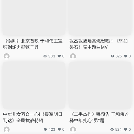
《误判》北京首映 于和伟王宝
张杰张碧晨高燃献唱！《坚如
强到场力挺甄子丹
磐石》曝主题曲MV
333
0
625
0
中华儿女万众一心!《援军明日
《二手杰作》曝预告 于和伟诠
到达》全民抗战特辑
释中年扎心“男”题
423
0
524
0