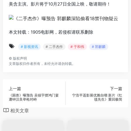
美含主演。影片将于10月27日全国上映，敬请期待！
本文转载：1905电影网，若侵权请联系删除
# 影视资讯
# 二手杰作
# 于和伟
# 郭麒麟
©
版权声明
文章版权归作者所有，未经允许请勿转载。
上一篇
下一篇
《困兽》曝预告 吴镇宇摆鸿门宴
宁浩平遥影展优雅自嘲 新片《红
遭钟汉良举枪对峙
毯先生》重回极简
相关文章