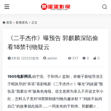
首页
•
影视资讯
•
正文
《二手杰作》曝预告 郭麒麟深陷偷
看18禁刊物疑云
3年前 (2023)发布
admin
517
0
0
1905电影网讯
由宁浩、
于和伟
监制，坏猴子新锐导演王
子昭执导的“坏笑”喜剧电影《
二手杰作
》曝光“鸡娃篇”预
告及“我要出书”版角色海报。语文老师为亲儿子开设文学小
灶，怎料儿子竟对18禁限制级刊物兴趣浓郁？“鸡娃不如鸡
自己”的故事就此揭开……一同发布的于和伟、
郭麒麟
、