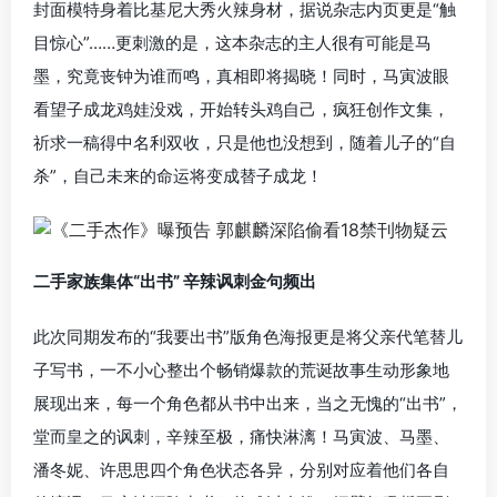
封面模特身着比基尼大秀火辣身材，据说杂志内页更是“触
目惊心”……更刺激的是，这本杂志的主人很有可能是马
墨，究竟丧钟为谁而鸣，真相即将揭晓！同时，马寅波眼
看望子成龙鸡娃没戏，开始转头鸡自己，疯狂创作文集，
祈求一稿得中名利双收，只是他也没想到，随着儿子的“自
杀”，自己未来的命运将变成替子成龙！
二手家族集体“出书” 辛辣讽刺金句频出
此次同期发布的“我要出书”版角色海报更是将父亲代笔替儿
子写书，一不小心整出个畅销爆款的荒诞故事生动形象地
展现出来，每一个角色都从书中出来，当之无愧的“出书”，
堂而皇之的讽刺，辛辣至极，痛快淋漓！马寅波、马墨、
潘冬妮、许思思四个角色状态各异，分别对应着他们各自