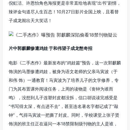
倪虹洁、许恩怡角色海报更是非常直给地表现“出书”剧情，
辣评金句道尽人生百态！10月27日影片全国上映，且看替
子成龙闹出天大笑话！
片中郭麒麟惨遭鸡娃 于和伟望子成龙憋奇招
电影《二手杰作》最新发布的“鸡娃篇”预告，这一次郭麒麟
饰演的马墨惨遭鸡娃，被身为语文老师的父亲马寅波（于
和伟 饰）一通教育！马寅波为了培养儿子的文学修养，专
门为其布置课外阅读任务，上周的读物是《丧钟为谁而
鸣》，没想到儿子连塑封皮都没拆，信口胡说读完感受是
“书写得太深，有点进不去”，甚至连名著名字都记成了“敲
钟”，气得马寅波一把撕了封皮。同时，学校课堂上张子贤
饰演的班主任正在逼问一本18禁限制级刊物的主人是谁，