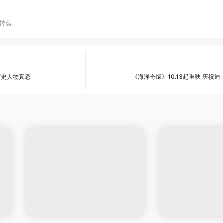
转载。
历史人物真态
《海洋奇缘》10.13起重映 庆祝迪