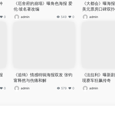
种
《厄舍府的崩塌》曝角色海报 爱
《大都会》曝海报 
伦·坡名著改编
美元票房口碑双扑
0
admin
549
0
admin
报
《追缉》情感特辑海报双发 张钧
《法拉利》曝新剧
甯释然与伤痛和解
现赛车狂飙传奇
0
admin
579
0
admin