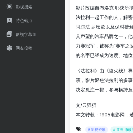
影视搜索
影片改编自布洛克·耶茨所
法拉利一起工作的人，解密
特色站点
阿尔法·罗密欧以及保时捷
影视字幕组
具声望的汽车品牌之一，他
力赛冠军，被称为“赛车之
网友投稿
的名字已经成为速度、地位
《法拉利》
由《盗火线》导
演，影片
聚焦法拉利的多事
决定孤注一掷，参与横跨意
文/云猫猫
本文转载：1905电影网，
# 影视资讯
# 亚当·德赖