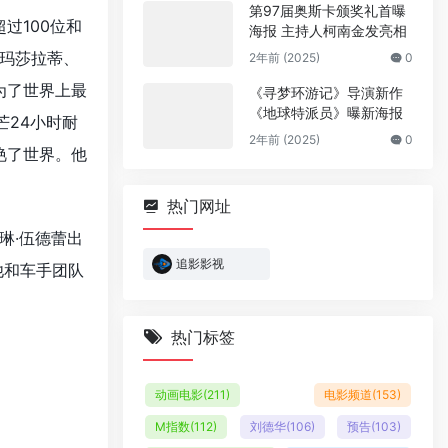
第97届奥斯卡颁奖礼首曝
过100位和
海报 主持人柯南金发亮相
玛莎拉蒂、
2年前 (2025)
0
为了世界上最
《寻梦环游记》导演新作
《地球特派员》曝新海报
芒24小时耐
2年前 (2025)
0
艳了世界。他
热门网址
琳·伍德蕾出
追影影视
他和车手团队
热门标签
动画电影
(211)
电影频道
(153)
M指数
(112)
刘德华
(106)
预告
(103)