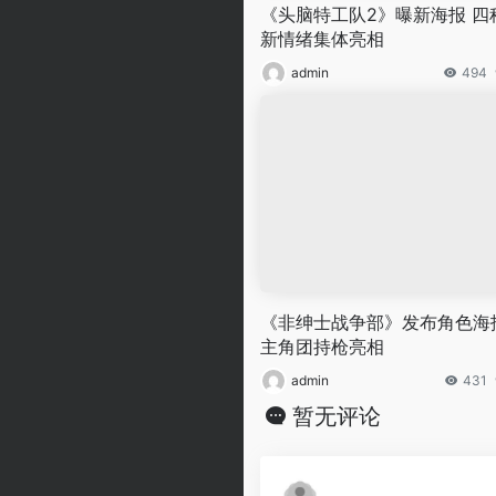
《头脑特工队2》曝新海报 四
新情绪集体亮相
admin
494
《非绅士战争部》发布角色海
主角团持枪亮相
admin
431
暂无评论