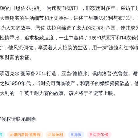
撰写的《恩佐·法拉利：为速度而疯狂》，耶茨历时多年，采访了超
大量翔实的生活细节和历史事件，讲述了早期法拉利与布加迪、
鲜为人知的故事。恩佐·法拉利缔造了庞大的法拉利帝国，使其成
性情乖张，追求极致速度，一生中赢得了9次F1总冠军和14次勒
父”；他风流倜傥，享受着人人艳羡的生活，用一抹“法拉利红”惊
和财富的象征。
演迈克尔·曼筹备20年打造，亚当·德赖弗、佩内洛普·克鲁兹、谢
之秋1950年代，当时公司面临破产，和妻子的婚姻摇摇欲坠，
大利的一千英里耐力赛的故事。该片
将于圣诞节上映。
若侵权请联系删除
弗
# 佩内洛普·克鲁兹
# 法拉利
# 海报
# 迈克尔·曼