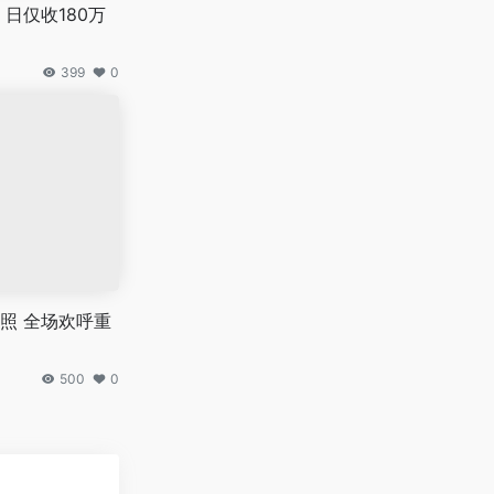
日仅收180万
399
0
照 全场欢呼重
500
0