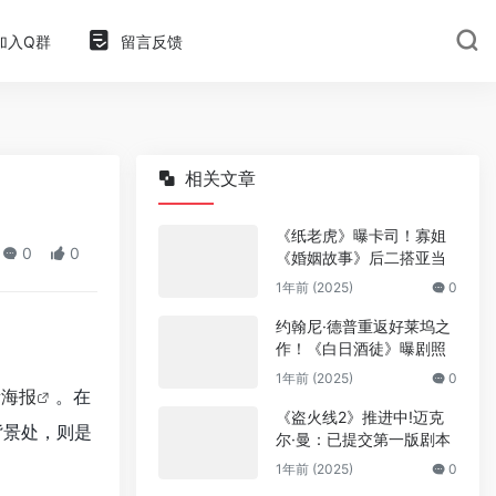
加入Q群
留言反馈
相关文章
《纸老虎》曝卡司！寡姐
0
0
《婚姻故事》后二搭亚当
1年前 (2025)
0
约翰尼·德普重返好莱坞之
作！《白日酒徒》曝剧照
1年前 (2025)
0
新
海报
。在
《盗火线2》推进中!迈克
背景处，则是
尔·曼：已提交第一版剧本
1年前 (2025)
0