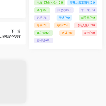
电影频道M指数
(101)
哪吒之魔童闹海
(98)
票房
(87)
陈思诚
(86)
朱一龙
(85)
定档
(76)
于适
(76)
刘昊然
(74)
肖央
(74)
海报
(70)
飞驰人生2
(70)
下一篇
乌尔善
(68)
张译
(68)
黄渤
(68)
士尼诞辰100周年
宫崎骏
(67)