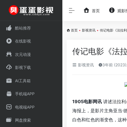
首页
观影
酷站推荐
首页
•
影视资讯
•
传记电影《法拉利
在线影视
传记电影《法拉
次元动漫
影视资讯
3年前 (2023
影视下载
AI工具箱
手机端APP
1905电影网讯
讲述
法拉利
电视端APP
海报上，是影片主角亚当·
白色和红色的渐变色，
这种
网盘搜索